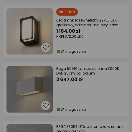
RRP -13%
Bega kinkiet zewnętrzny 22733 E27,
grafitowy, odlew aluminiowy, szkło
1 184,00 zł
RRP
1 372,00 zł
W magazynie
Bega 50146 Lampa ścienna 3000K
DALI 25cm palladium
2 647,00 zł
W magazynie
BEGA 33053 LEDdo montażu w ścianie
grafitowa 17 cm