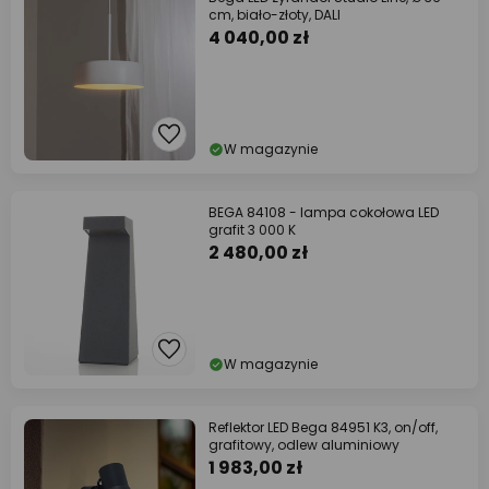
cm, biało-złoty, DALI
4 040,00 zł
W magazynie
BEGA 84108 - lampa cokołowa LED
grafit 3 000 K
2 480,00 zł
W magazynie
Reflektor LED Bega 84951 K3, on/off,
grafitowy, odlew aluminiowy
1 983,00 zł