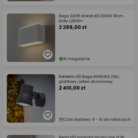
Bega 23015 kinkiet LED 3000K 18cm
biały 1,260lm
2 289,00 zł
W magazynie
Reflektor LED Bega 84952K3, DALI,
grafitowy, odlew aluminiowy
2 410,00 zł
Czas dostawy: 6 - 10 dni roboczych
Bega LED żyrandol Studio Line, Ø 36