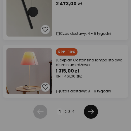
2 473,00 zł
Czas dostawy: 4 - 5 tygodni
RRP -10%
Luceplan Costanzina lampa stołowa
aluminium różowa
1 315,00 zł
RRP
1 461,00 zł
Czas dostawy: 8 - 9 tygodni
Strona
1
2
3
4
Poprzednia
Dalej