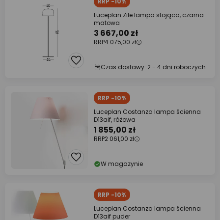
RRP -10%
Luceplan Zile lampa stojąca, czarna
matowa
3 667,00 zł
RRP
4 075,00 zł
Czas dostawy: 2 - 4 dni roboczych
RRP -10%
Luceplan Costanza lampa ścienna
D13aif, różowa
1 855,00 zł
RRP
2 061,00 zł
W magazynie
RRP -10%
Luceplan Costanza lampa ścienna
D13aif puder