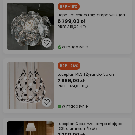
RRP -18%
Hope - mieniąca się lampa wisząca
6 799,00 zł
RRP
8 318,00 zł
W magazynie
RRP -26%
Luceplan MESH Żyrandol 55 cm
7 599,00 zł
RRP
10 374,00 zł
W magazynie
Luceplan Costanza lampa stojąca
D13t, aluminium/biały
2 700,00 zł