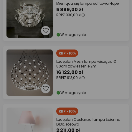
Mieniąca się lampa sufitowa Hope
5 899,00 zł
RRP
7 030,00 zł
W magazynie
RRP -10%
Luceplan Mesh lampa wisząca Ø
80cm zawieszenie 2m
16 122,00 zł
RRP
17 913,00 zł
W magazynie
RRP -10%
Luceplan Costanza lampa ścienna
D13a, różowa
2 211,00 zł