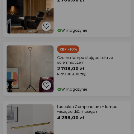
W magazynie
RRP -10%
Czarna lampa stojąca Lola ze
ściemniaczem
2 708,00 zł
RRP
3 009,00 zł
W magazynie
Luceplan Compendium – lampa
wisząca LED, mosiądz
4 259,00 zł