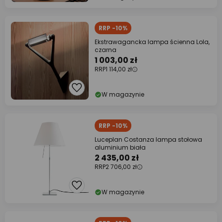
RRP -10%
Ekstrawagancka lampa ścienna Lola,
czarna
1 003,00 zł
RRP
1 114,00 zł
W magazynie
RRP -10%
Luceplan Costanza lampa stołowa
aluminium biała
2 435,00 zł
RRP
2 706,00 zł
W magazynie