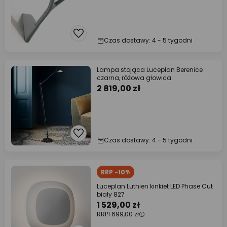
Czas dostawy: 4 - 5 tygodni
Lampa stojąca Luceplan Berenice
czarna, różowa głowica
2 819,00 zł
Czas dostawy: 4 - 5 tygodni
RRP -10%
Luceplan Luthien kinkiet LED Phase Cut
biały 827
1 529,00 zł
RRP
1 699,00 zł