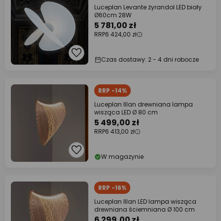
Luceplan Levante żyrandol LED biały
Ø60cm 28W
5 781,00 zł
RRP
6 424,00 zł
Czas dostawy: 2 - 4 dni robocze
RRP -14%
Luceplan Illan drewniana lampa
wisząca LED Ø 80 cm
5 499,00 zł
RRP
6 413,00 zł
W magazynie
RRP -16%
Luceplan Illan LED lampa wisząca
drewniana ściemniana Ø 100 cm
6 299,00 zł