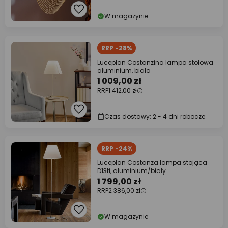
W magazynie
RRP -28%
Luceplan Costanzina lampa stołowa
aluminium, biała
1 009,00 zł
RRP
1 412,00 zł
Czas dostawy: 2 - 4 dni robocze
RRP -24%
Luceplan Costanza lampa stojąca
D13ti, aluminium/biały
1 799,00 zł
RRP
2 386,00 zł
W magazynie