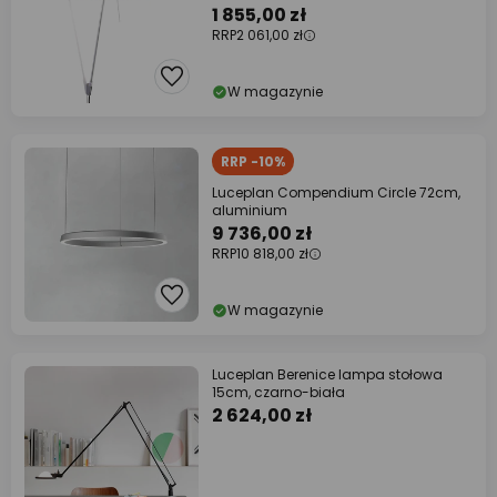
1 855,00 zł
RRP
2 061,00 zł
W magazynie
RRP -10%
Luceplan Compendium Circle 72cm,
aluminium
9 736,00 zł
RRP
10 818,00 zł
W magazynie
Luceplan Berenice lampa stołowa
15cm, czarno-biała
2 624,00 zł