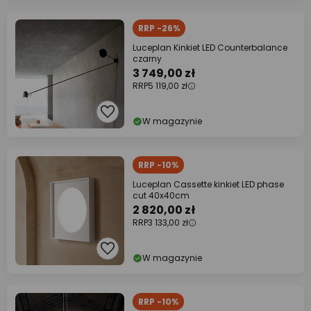
RRP -26%
Luceplan Kinkiet LED Counterbalance
czarny
3 749,00 zł
RRP
5 119,00 zł
W magazynie
RRP -10%
Luceplan Cassette kinkiet LED phase
cut 40x40cm
2 820,00 zł
RRP
3 133,00 zł
W magazynie
RRP -10%