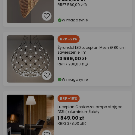
RRP
7 560,00 zł
W magazynie
RRP -21%
Żyrandol LED Luceplan Mesh Ø 80 cm,
zawieszenie 1 m
13 599,00 zł
RRP
17 280,00 zł
W magazynie
RRP -18%
Luceplan Costanza lampa stojąca
D13tif, aluminium/biały
1 849,00 zł
RRP
2 278,00 zł