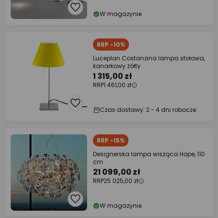
W magazynie
RRP -10%
Luceplan Costanzina lampa stołowa,
kanarkowy żółty
1 315,00 zł
RRP
1 461,00 zł
Czas dostawy: 2 - 4 dni robocze
RRP -15%
Designerska lampa wisząca Hope, 110
cm
21 099,00 zł
RRP
25 025,00 zł
W magazynie