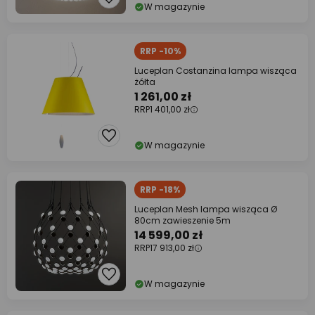
W magazynie
RRP -10%
Luceplan Costanzina lampa wisząca
żółta
1 261,00 zł
RRP
1 401,00 zł
W magazynie
RRP -18%
Luceplan Mesh lampa wisząca Ø
80cm zawieszenie 5m
14 599,00 zł
RRP
17 913,00 zł
W magazynie