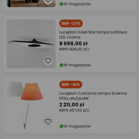
W magazynie
RRP -27%
Luceplan Soleil Noir lampa sufitowa
LED, czarna
8 599,00 zł
RRP
11 836,00 zł
W magazynie
RRP -10%
Luceplan Costanza lampa ścienna
D13a, alu/puder
2 211,00 zł
RRP
2 457,00 zł
W magazynie