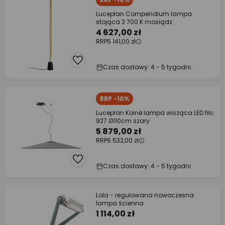
Luceplan Compendium lampa
stojąca 2 700 K mosiądz
4 627,00 zł
RRP
5 141,00 zł
Czas dostawy: 4 - 5 tygodni
RRP -10%
Luceplan Koinè lampa wisząca LED filc
927 Ø110cm szary
5 879,00 zł
RRP
6 532,00 zł
Czas dostawy: 4 - 5 tygodni
Lola - regulowana nowoczesna
lampa ścienna
1 114,00 zł