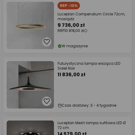
RRP -10%
Luceplan Compendium Circle 72cm,
mosiądz
9 736,00 zł
RRP
10 818,00 zł
W magazynie
Futurystyczna lampa wisząca LED
Soleil Noir
11 836,00 zł
Czas dostawy: 3 - 4 tygodnie
Luceplan Mesh lampa sufitowa LED Ø
72 cm
14 579,00 zł