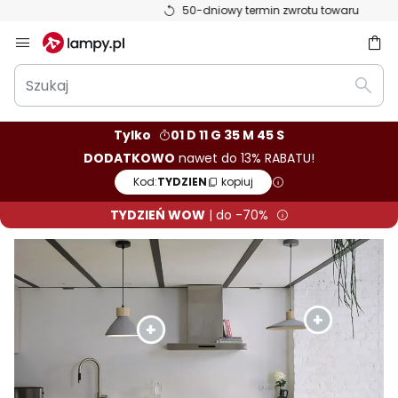
50-dniowy termin zwrotu towaru
Przejdź
do
Szukaj
treści
aj
Szuka
Tylko
01 D 11 G 35 M 43 S
DODATKOWO
nawet do 13% RABATU!
Kod:
TYDZIEN
kopiuj
TYDZIEŃ WOW
| do -70%