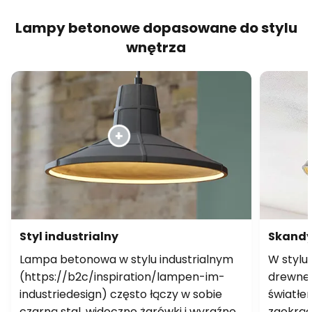
Lampy betonowe dopasowane do stylu
wnętrza
Styl industrialny
Skandy
Lampa betonowa w stylu industrialnym
W stylu
(https://b2c/inspiration/lampen-im-
drewnem
industriedesign) często łączy w sobie
światłe
czarną stal, widoczne żarówki i wyraźne
zaokrąg