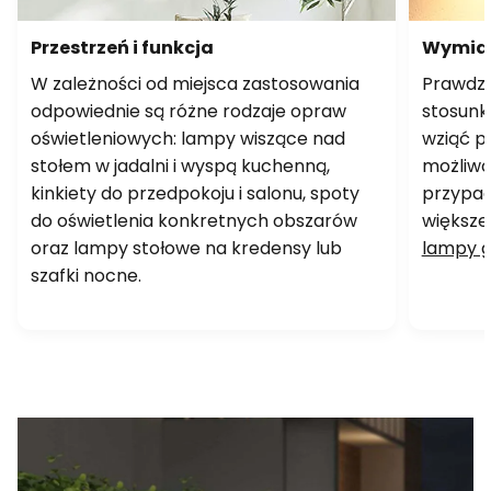
Przestrzeń i funkcja
Wymiar
W zależności od miejsca zastosowania
Prawdz
odpowiednie są różne rodzaje opraw
stosunk
oświetleniowych: lampy wiszące nad
wziąć p
stołem w jadalni i wyspą kuchenną,
możliwo
kinkiety do przedpokoju i salonu, spoty
przypad
do oświetlenia konkretnych obszarów
większej
oraz lampy stołowe na kredensy lub
lampy 
szafki nocne.