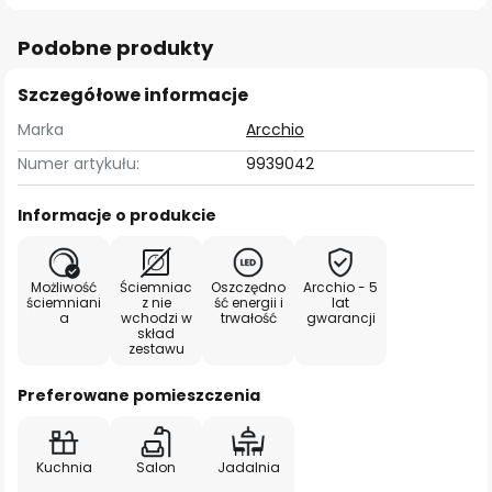
Podobne produkty
Szczegółowe informacje
Marka
Arcchio
Numer artykułu:
9939042
Informacje o produkcie
Możliwość
Ściemniac
Oszczędno
Arcchio - 5
ściemniani
z nie
ść energii i
lat
a
wchodzi w
trwałość
gwarancji
skład
zestawu
Preferowane pomieszczenia
Kuchnia
Salon
Jadalnia