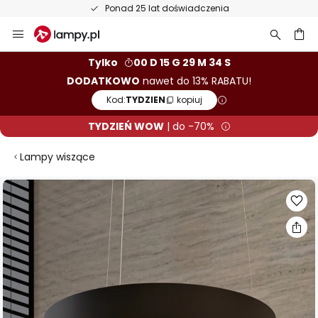
Ponad 25 lat doświadczenia
Przejdź
do
treści
aj
Tylko
00 D 15 G 29 M 34 S
DODATKOWO
nawet do 13% RABATU!
Kod:
TYDZIEN
kopiuj
TYDZIEŃ WOW
| do -70%
Lampy wiszące
Przejdź
na
koniec
galerii