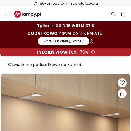
50-dniowy termin zwrotu towaru
Przejdź
do
treści
aj
Tylko
00 D 16 G 51 M 36 S
DODATKOWO
nawet do 13% RABATU!
Kod:
TYDZIEN
kopiuj
TYDZIEŃ WOW
| do -70%
Oświetlenie podszafkowe do kuchni
Przejdź
na
koniec
galerii