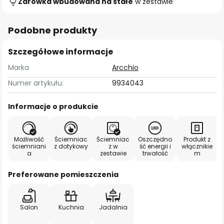
Żarówka wbudowana na stałe
w zestawie
Podobne produkty
Szczegółowe informacje
Marka
Arcchio
Numer artykułu:
9934043
Informacje o produkcie
Możliwość
Ściemniac
Ściemniac
Oszczędno
Produkt z
ściemniani
z dotykowy
z w
ść energii i
włącznikie
a
zestawie
trwałość
m
Preferowane pomieszczenia
Salon
Kuchnia
Jadalnia