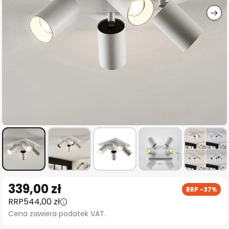
Przejdź
339,00 zł
RRP -37%
na
RRP
544,00 zł
początek
Cena zawiera podatek VAT.
galerii