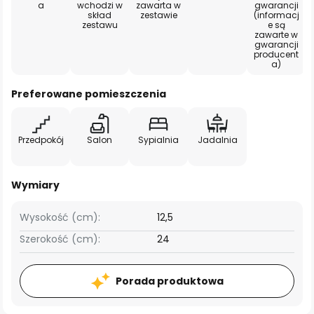
a
wchodzi w
zawarta w
gwarancji
skład
zestawie
(informacj
zestawu
e są
zawarte w
gwarancji
producent
a)
Preferowane pomieszczenia
Przedpokój
Salon
Sypialnia
Jadalnia
Wymiary
Wysokość (cm):
12,5
Szerokość (cm):
24
Porada produktowa