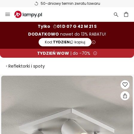
50-dniowy termin zwrotu towaru
Przejdź
do
treści
aj
Tylko
01 D 07 G 42 M 20 S
DODATKOWO
nawet do 13% RABATU!
Kod:
TYDZIEN
kopiuj
TYDZIEŃ WOW
| do -70%
Reflektorki i spoty
Przejdź
na
koniec
galerii