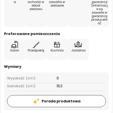
a
wchodzi w
zawarta w
gwarancji
skład
zestawie
(informacj
zestawu
e są
zawarte w
gwarancji
producent
a)
Preferowane pomieszczenia
Salon
Przedpokój
Kuchnia
Jadalnia
Wymiary
Wysokość (cm):
9
Szerokość (cm):
18,5
Porada produktowa