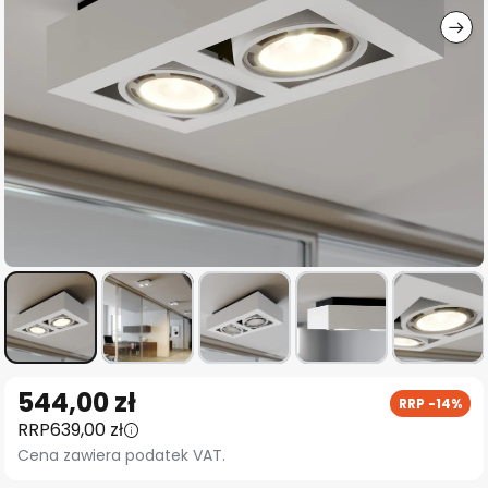
Przejdź
544,00 zł
RRP -14%
na
RRP
639,00 zł
początek
Cena zawiera podatek VAT.
galerii