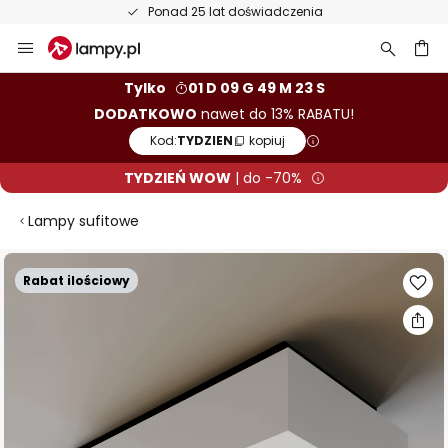
Ponad 25 lat doświadczenia
Przejdź
do
treści
aj
Tylko
01 D 09 G 49 M 22 S
DODATKOWO
nawet do 13% RABATU!
Kod:
TYDZIEN
kopiuj
TYDZIEŃ WOW
| do -70%
Lampy sufitowe
Przejdź
Rabat ilościowy
na
koniec
galerii