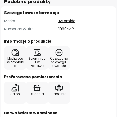
Podobne produkty
Szczegółowe informacje
Marka
Artemide
Numer artykułu:
1060442
Informacje o produkcie
Możliwość
Ściemniac
Oszczędno
ściemniani
z w
ść energii i
a
zestawie
trwałość
Preferowane pomieszczenia
Salon
Kuchnia
Jadalnia
Barwa światła w kelwinach