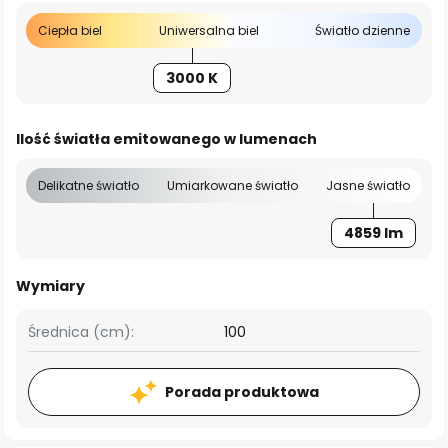
Ciepła biel
Uniwersalna biel
Światło dzienne
3000 K
Ilość światła emitowanego w lumenach
Delikatne światło
Umiarkowane światło
Jasne światło
4859 lm
Wymiary
Średnica (cm):
100
Porada produktowa