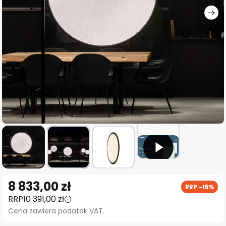
Przejdź
8 833,00 zł
RRP -15%
na
RRP
10 391,00 zł
początek
Cena zawiera podatek VAT.
galerii