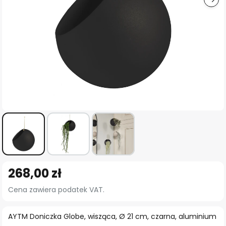
Przejdź
268,00 zł
na
początek
Cena zawiera podatek VAT.
galerii
AYTM Doniczka Globe, wisząca, Ø 21 cm, czarna, aluminium