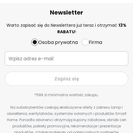
Newsletter
Warto zapisać się do Newslettera już teraz i otrzymać
13%
RABATU
!
Osoba prywatna
Firma
Zapisz się
*599 zł minimalna wartość zakupu.
Na subskrybentów czekają ekskluzywne oferty z zakresu lamp i
oświetlenia, wentylatorów, systemów solarnych i produktów Smart
Home. Ponadto abonenci otrzymają kupony rabatowe, obniżki cen
produktów, pakiety promocyjne, rekomendacje i prezentacje
produktów, a także materiały od potencjalnych partnerów