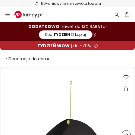
50-dniowy termin zwrotu towaru
Przejdź
do
treści
aj
DODATKOWO
nawet do 13% RABATU!
Kod:
TYDZIEN
kopiuj
TYDZIEŃ WOW
| do -70%
Decoracje do domu
Przejdź
na
koniec
galerii