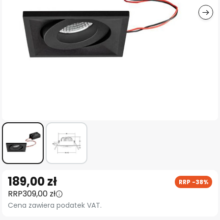
Przejdź
189,00 zł
RRP -38%
na
RRP
309,00 zł
początek
Cena zawiera podatek VAT.
galerii