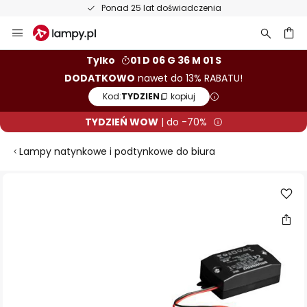
Ponad 25 lat doświadczenia
Przejdź
do
treści
aj
Tylko
01 D 06 G 36 M 00 S
DODATKOWO
nawet do 13% RABATU!
Kod:
TYDZIEN
kopiuj
TYDZIEŃ WOW
| do -70%
Lampy natynkowe i podtynkowe do biura
Przejdź
na
koniec
galerii