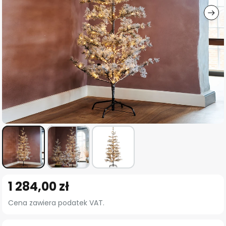
Przejdź
1 284,00 zł
na
początek
Cena zawiera podatek VAT.
galerii