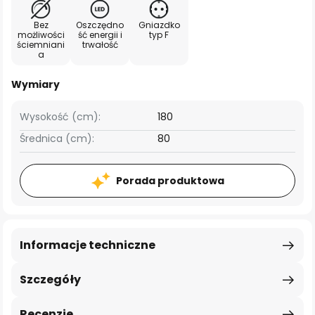
Bez
Oszczędno
Gniazdko
możliwości
ść energii i
typ F
ściemniani
trwałość
a
Wymiary
Wysokość (cm):
180
Średnica (cm):
80
Porada produktowa
Informacje techniczne
Szczegóły
Recenzje