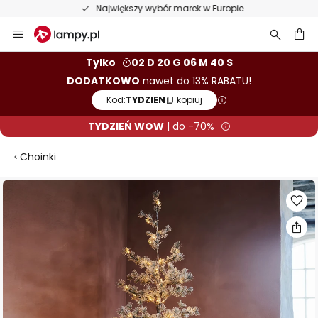
Największy wybór marek w Europie
Przejdź
do
treści
aj
Tylko
02 D 20 G 06 M 39 S
DODATKOWO
nawet do 13% RABATU!
Kod:
TYDZIEN
kopiuj
TYDZIEŃ WOW
| do -70%
Choinki
Przejdź
na
koniec
galerii