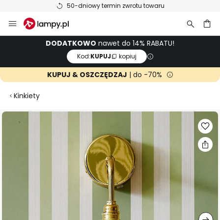
50-dniowy termin zwrotu towaru
Przejdź
do
treści
aj
DODATKOWO
nawet do 14% RABATU!
Kod:
KUPUJ
kopiuj
KUPUJ & OSZCZĘDZAJ
| do -70%
Kinkiety
Przejdź
na
koniec
galerii