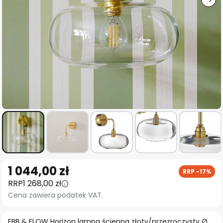
Przejdź
1 044,00 zł
RRP -17%
na
RRP
1 268,00 zł
początek
Cena zawiera podatek VAT.
galerii
EBB & FLOW Horizon lampa ścienna złoty/przezroczysty Ø