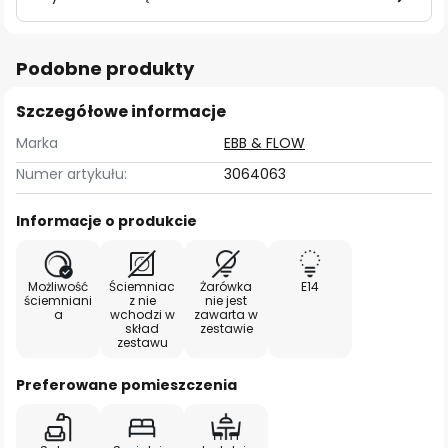
Podobne produkty
Szczegółowe informacje
Marka
EBB & FLOW
Numer artykułu:
3064063
Informacje o produkcie
Możliwość
Ściemniac
Żarówka
E14
ściemniani
z nie
nie jest
a
wchodzi w
zawarta w
skład
zestawie
zestawu
Preferowane pomieszczenia