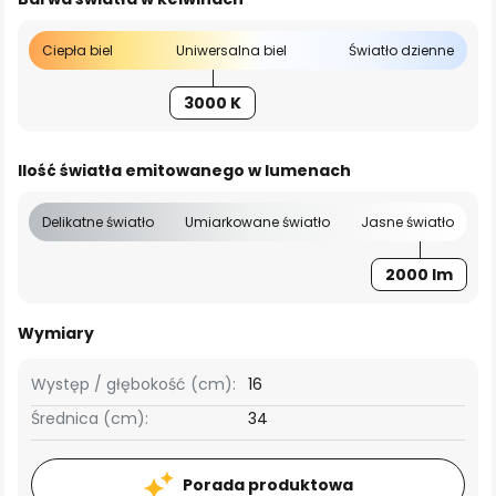
Ciepła biel
Uniwersalna biel
Światło dzienne
3000 K
Ilość światła emitowanego w lumenach
Delikatne światło
Umiarkowane światło
Jasne światło
2000 lm
Wymiary
Występ / głębokość (cm):
16
Średnica (cm):
34
Porada produktowa