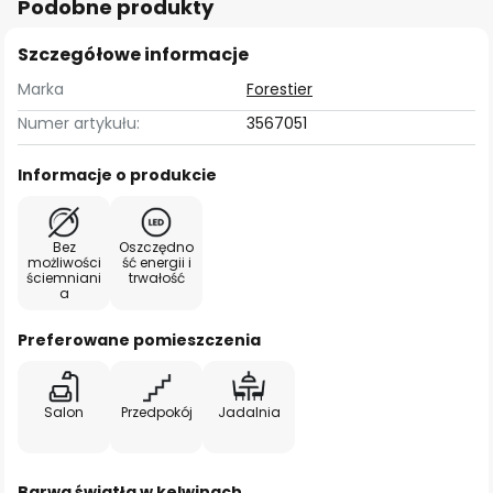
Podobne produkty
Szczegółowe informacje
Marka
Forestier
Numer artykułu:
3567051
Informacje o produkcie
Bez
Oszczędno
możliwości
ść energii i
ściemniani
trwałość
a
Preferowane pomieszczenia
Salon
Przedpokój
Jadalnia
Barwa światła w kelwinach