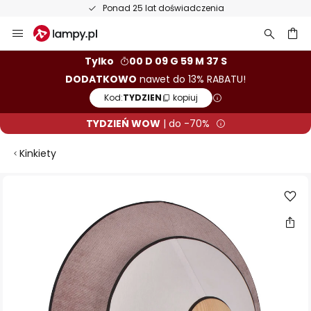
Ponad 25 lat doświadczenia
Przejdź
do
treści
aj
Tylko
00 D 09 G 59 M 36 S
DODATKOWO
nawet do 13% RABATU!
Kod:
TYDZIEN
kopiuj
TYDZIEŃ WOW
| do -70%
Kinkiety
Przejdź
na
koniec
galerii