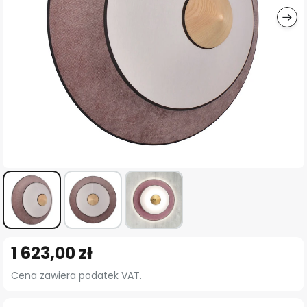
Przejdź
1 623,00 zł
na
początek
Cena zawiera podatek VAT.
galerii