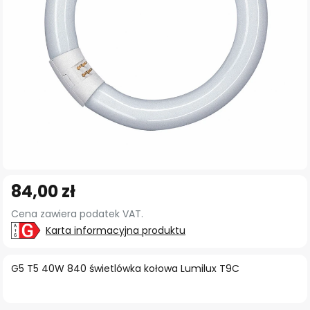
Przejdź
84,00 zł
na
początek
Cena zawiera podatek VAT.
galerii
Karta informacyjna produktu
G5 T5 40W 840 świetlówka kołowa Lumilux T9C