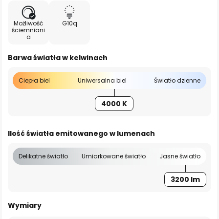
Możliwość
G10q
ściemniani
a
Barwa światła w kelwinach
Ciepła biel
Uniwersalna biel
Światło dzienne
4000 K
Ilość światła emitowanego w lumenach
Delikatne światło
Umiarkowane światło
Jasne światło
3200 lm
Wymiary