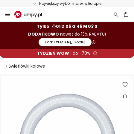
Doskonałe opinie na Trustpilot
Przejdź
do
treści
aj
Tylko
01 D 06 G 46 M 02 S
DODATKOWO
nawet do 13% RABATU!
Kod:
TYDZIEN
kopiuj
TYDZIEŃ WOW
| do -70%
Świetlówki kołowe
Przejdź
na
koniec
galerii