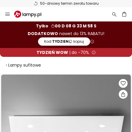
50-dniowy termin zwrotu towaru
Przejdź
do
treści
aj
Tylko
00 D 08 G 33 M 57 S
DODATKOWO
nawet do 13% RABATU!
Kod:
TYDZIEN
kopiuj
TYDZIEŃ WOW
| do -70%
Lampy sufitowe
Przejdź
na
koniec
galerii