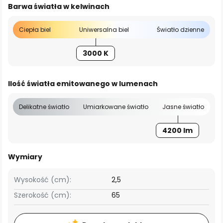
Barwa światła w kelwinach
Ciepła biel
Uniwersalna biel
Światło dzienne
3000 K
Ilość światła emitowanego w lumenach
Delikatne światło
Umiarkowane światło
Jasne światło
4200 lm
Wymiary
Wysokość (cm):
2,5
Szerokość (cm):
65