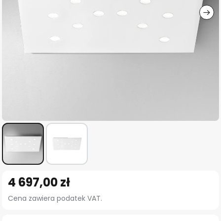
Przejdź
4 697,00 zł
na
początek
Cena zawiera podatek VAT.
galerii