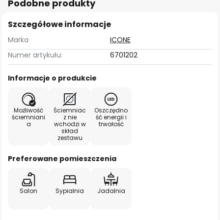
Podobne produkty
Szczegółowe informacje
Marka
ICONE
Numer artykułu:
6701202
Informacje o produkcie
Możliwość
Ściemniac
Oszczędno
ściemniani
z nie
ść energii i
a
wchodzi w
trwałość
skład
zestawu
Preferowane pomieszczenia
Salon
Sypialnia
Jadalnia