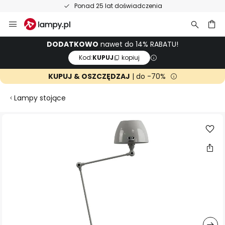
Ponad 25 lat doświadczenia
Przejdź
do
treści
aj
DODATKOWO
nawet do 14% RABATU!
Kod:
KUPUJ
kopiuj
KUPUJ & OSZCZĘDZAJ
| do -70%
Lampy stojące
Przejdź
na
koniec
galerii