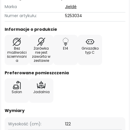
Marka
Jieldé
Numer artykułu:
5253034
Informacje o produkcie
Bez
Żarówka
E14
Gniazdko
możliwości
nie jest
typ C
ściemniani
zawarta w
a
zestawie
Preferowane pomieszczenia
Salon
Jadalnia
Wymiary
Wysokość (cm):
122