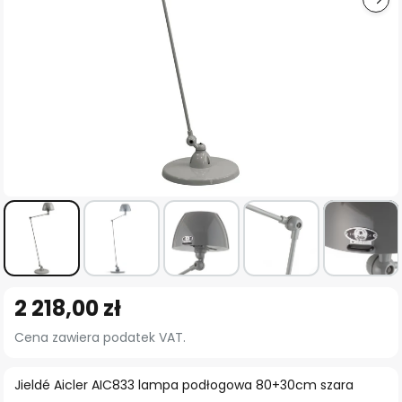
Przejdź
2 218,00 zł
na
początek
Cena zawiera podatek VAT.
galerii
Jieldé Aicler AIC833 lampa podłogowa 80+30cm szara