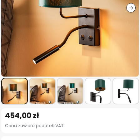
Przejdź
454,00 zł
na
początek
Cena zawiera podatek VAT.
galerii