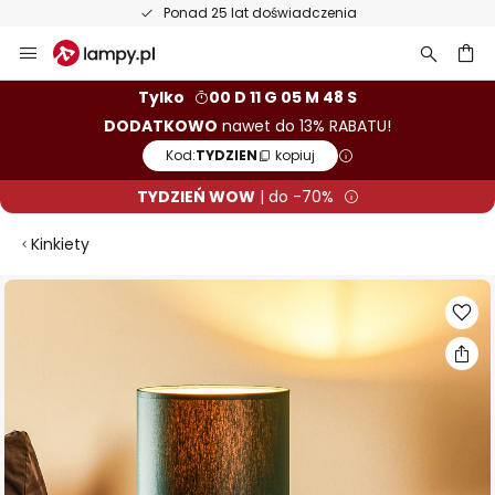
Ponad 25 lat doświadczenia
Przejdź
do
treści
aj
Tylko
00 D 11 G 05 M 47 S
DODATKOWO
nawet do 13% RABATU!
Kod:
TYDZIEN
kopiuj
TYDZIEŃ WOW
| do -70%
Kinkiety
Przejdź
na
koniec
galerii