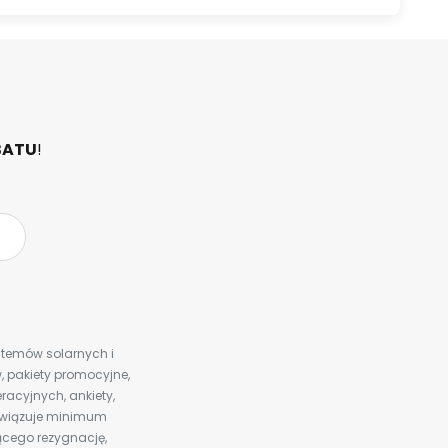
BATU
!
ystemów solarnych i
 pakiety promocyjne,
racyjnych, ankiety,
bowiązuje minimum
ącego rezygnację,