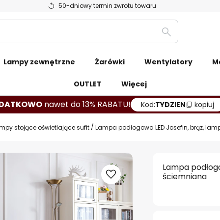
50-dniowy termin zwrotu towaru
Szukaj
Lampy zewnętrzne
Żarówki
Wentylatory
M
OUTLET
Więcej
DATKOWO
nawet do 13% RABATU!
Kod:
TYDZIEN
kopiuj
mpy stojące oświetlające sufit
Lampa podłogowa LED Josefin, brąz, lam
Lampa podłogow
ściemniana