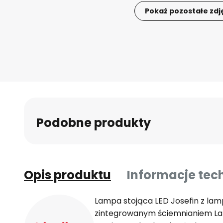
Pokaż pozostałe zdj
Przejdź
na
początek
galerii
Podobne produkty
Opis produktu
Informacje tec
Lampa stojąca LED Josefin z lam
zintegrowanym ściemnianiem Lam