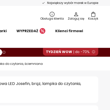
Największy wybór marek w Europie
Obsługa klienta
Zaloguj się
Koszyk
arki
WYPRZEDAŻ
Klienci firmowi
TYDZIEŃ WOW
| do -70%
pka do czytania, ściemniana
a LED Josefin, brąz, lampka do czytania,