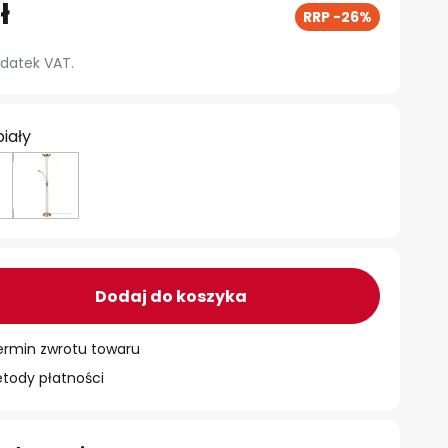
ł
RRP -26%
datek VAT.
biały
Dodaj do koszyka
ermin zwrotu towaru
ody płatności