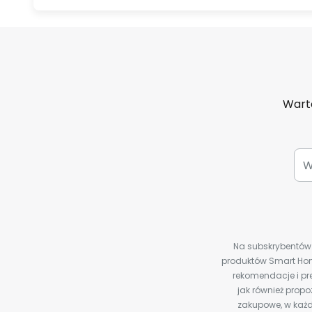
Warto
Na subskrybentów c
produktów Smart Hom
rekomendacje i pre
jak również prop
zakupowe, w każd