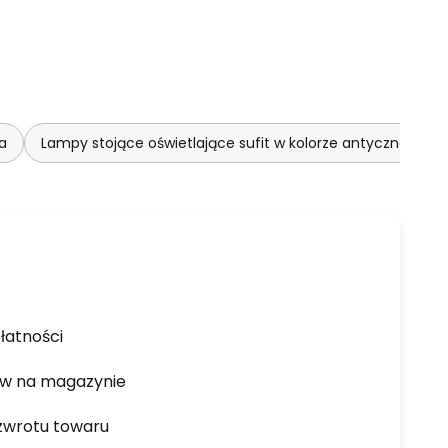
a
Lampy stojące oświetlające sufit w kolorze antycznego m
łatności
ów na magazynie
zwrotu towaru