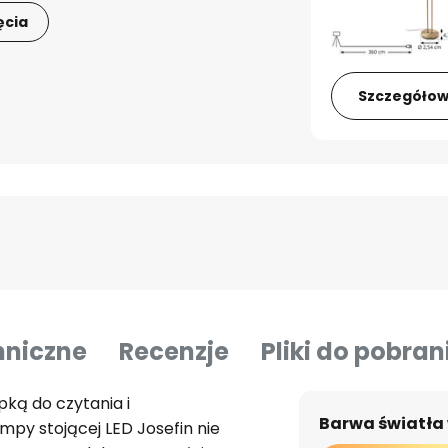
ęcia
Szczegółow
hniczne
Recenzje
Pliki do pobran
pką do czytania i
Barwa światła
py stojącej LED Josefin nie