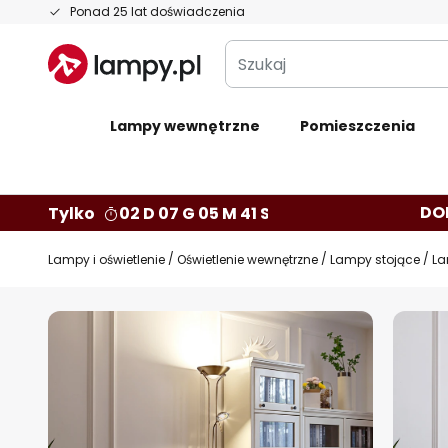
Przejdź
Ponad 25 lat doświadczenia
do
Szukaj
treści
Lampy wewnętrzne
Pomieszczenia
DO
Tylko
02 D 07 G 05 M 40 S
Lampy i oświetlenie
Oświetlenie wewnętrzne
Lampy stojące
La
Przejdź
na
koniec
galerii