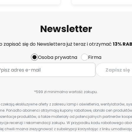
Newsletter
 zapisać się do Newslettera już teraz i otrzymać
13% RA
Osoba prywatna
Firma
Zapisz się
*599 zł minimalna wartość zakupu.
zekają ekskluzywne oferty z zakresu lamp i oświetlenia, wentylatorów, s
e. Ponadto abonenci otrzymają kupony rabatowe, obniżki cen produktów,
zentacje produktów, a także materiały od potencjalnych partnerów koope
ozycje recenzji i rekomendacji zakupu. W przypadku kodu rabatowego o
ej chwili można zrezygnować z subskrypcji korzystając z linku umożliwiaj