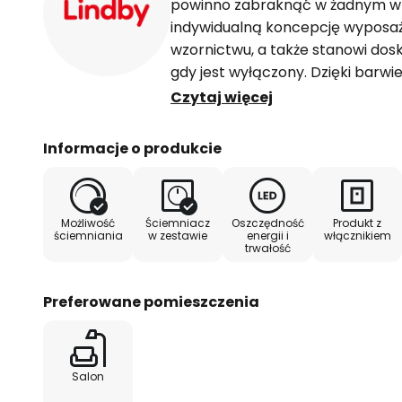
powinno zabraknąć w żadnym wnę
indywidualną koncepcję wyposaż
wzornictwu, a także stanowi dos
gdy jest wyłączony. Dzięki barwie 
oświetlająca sufit tworzy przytul
Czytaj więcej
można łatwo włączać i wyłącza
ramie, a jasność można również
Informacje o produkcie
sufit i małą lampką do czytania 
Wszystkie zalety i cechy charak
łączą się w tej oprawie oświetlen
Możliwość
Ściemniacz
Oszczędność
Produkt z
piękny wygląd i wzbogaca przes
ściemniania
w zestawie
energii i
włącznikiem
trwałość
Preferowane pomieszczenia
Salon