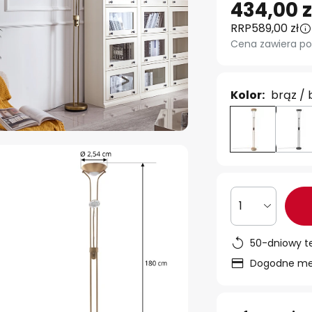
434,00 z
RRP
589,00 zł
Cena zawiera po
Kolor:
brąz / 
1
50-dniowy t
Dogodne met