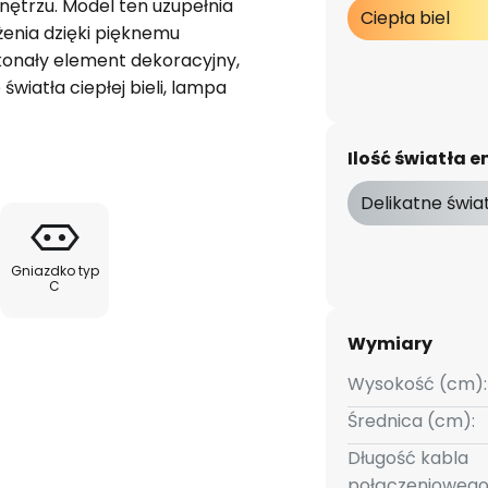
trzu. Model ten uzupełnia
Ciepła biel
enia dzięki pięknemu
konały element dekoracyjny,
światła ciepłej bieli, lampa
ną, miłą atmosferę. Josefin
ć za pomocą przełączników na
Ilość światła
 regulować. Lampą oświetlającą
można sterować oddzielnie.
Delikatne świa
terystyczne dla marki Lindby
iowej. Model Josefin tworzy
Gniazdko typ
trzeń mieszkalną.
C
Wymiary
Wysokość (cm):
Średnica (cm):
Długość kabla
połączeniowego