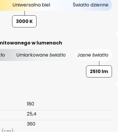
Uniwersalna biel
Światło dzienne
3000 K
 emitowanego w lumenach
tło
Umiarkowane światło
Jasne światło
2510 lm
180
25,4
360
 (cm):