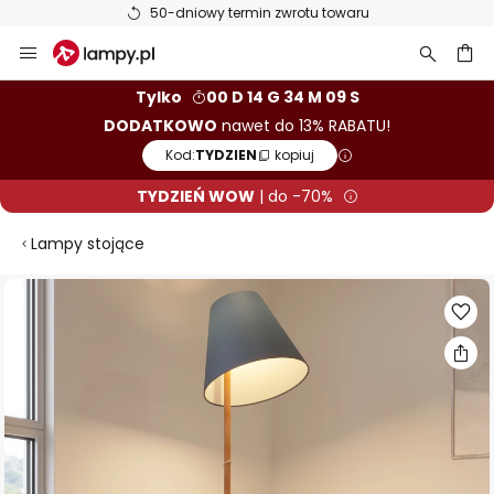
50-dniowy termin zwrotu towaru
Przejdź
do
treści
aj
Tylko
00 D 14 G 34 M 09 S
DODATKOWO
nawet do 13% RABATU!
Kod:
TYDZIEN
kopiuj
TYDZIEŃ WOW
| do -70%
Lampy stojące
Przejdź
na
koniec
galerii