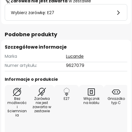
Żarówka nie jest zawarta
w zestawie
Wybierz żarówkę: E27
Podobne produkty
Szczegółowe informacje
Marka
Lucande
Numer artykułu:
9627079
Informacje o produkcie
Bez
Żarówka
E27
Włącznik
Gniazdko
możliwośc
nie jest
na kablu
typ C
i
zawarta w
ściemnian
zestawie
ia