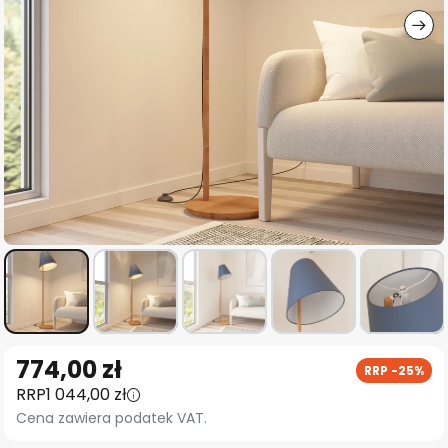
Przejdź
774,00 zł
RRP -25%
na
RRP
1 044,00 zł
początek
Cena zawiera podatek VAT.
galerii