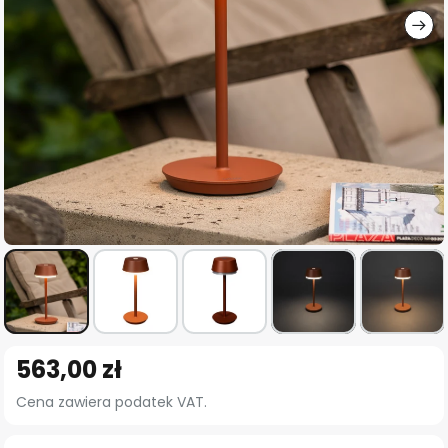
Przejdź
563,00 zł
na
początek
Cena zawiera podatek VAT.
galerii