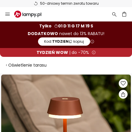
50-dniowy termin zwrotu towaru
Przejdź
do
treści
aj
Tylko
01 D 11 G 17 M 18 S
DODATKOWO
nawet do 13% RABATU!
Kod:
TYDZIEN
kopiuj
TYDZIEŃ WOW
| do -70%
Oświetlenie tarasu
Przejdź
na
koniec
galerii