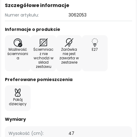
Szczegółowe informacje
Numer artykułu:
3062053
Informacje o produkcie
Możliwość
Ściemniac
Żarówka
E27
ściemniani
z nie
nie jest
a
wchodzi w
zawarta w
skład
zestawie
zestawu
Preferowane pomieszczenia
Pokój
dziecięcy
Wymiary
Wysokość (cm):
47