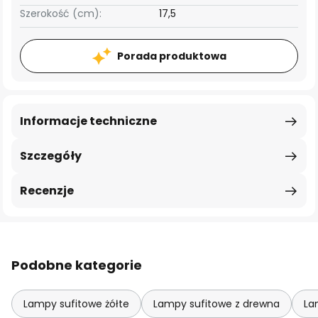
Szerokość (cm):
17,5
Porada produktowa
Informacje techniczne
Szczegóły
Recenzje
Podobne kategorie
Lampy sufitowe żółte
Lampy sufitowe z drewna
La