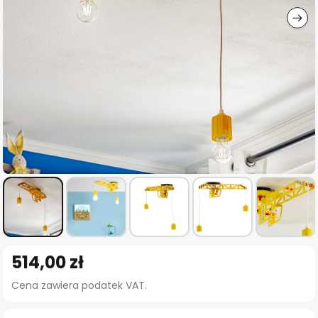
Przejdź
514,00 zł
na
początek
Cena zawiera podatek VAT.
galerii