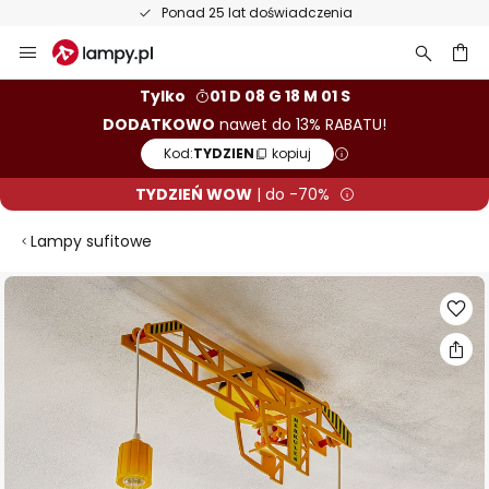
Ponad 25 lat doświadczenia
Przejdź
do
treści
aj
Tylko
01 D 08 G 18 M 01 S
DODATKOWO
nawet do 13% RABATU!
Kod:
TYDZIEN
kopiuj
TYDZIEŃ WOW
| do -70%
Lampy sufitowe
Przejdź
na
koniec
galerii