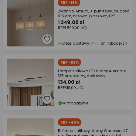
RRP -15%
Żyrandol Amura, 3-punktowy, długość
105 cm, beżowo-piaskowa, E27
1 349,00 zł
RRP
1 599,00 zł
Czas dostawy: 7 - 11 dni roboczych
RRP -58%
Lampa sufitowa LED Lindby Aurendor,
135 cm, czarny, metalowy
134,00 zł
RRP
319,00 zł
W magazynie
RRP -49%
Reflektor sufitowy Lindby Wanessa, 47
cm, 3-punktowy, biały, drewno, E14