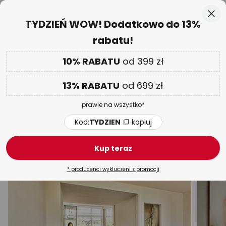
50-dniowy termin zwrotu towaru
Przejdź
Zam
TYDZIEŃ WOW! Dodatkowo do 13%
do
rabatu!
treści
aj
DODATKOWO
nawet do 13% RABATU!
Kod:
TYDZIEN
kopiuj
10% RABATU
od 399 zł
TYDZIEŃ WOW
| do -70%
13% RABATU
od 699 zł
Lampy sufitowe wielopunktowe
prawie na wszystko*
LED
Złote
Czarne
Białe
Panele LED
Dre
Kod:
TYDZIEN
kopiuj
Kup teraz
* producenci wykluczeni z promocji