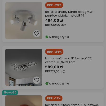
RRP -29%
Reflektor Lindby Kardo, okrągły, 3-
punktowy, biały, metal, IP44
454,00 zł
RRP
639,00 zł
W magazynie
RRP -24%
Lampa sufitowa LED Asmin, CCT,
czarna, 98,9x69,4cm
589,00 zł
RRP
777,00 zł
W magazynie
Nowość
RRP -12%
Reflektor sufitowy Nemo, 2-punktowa,