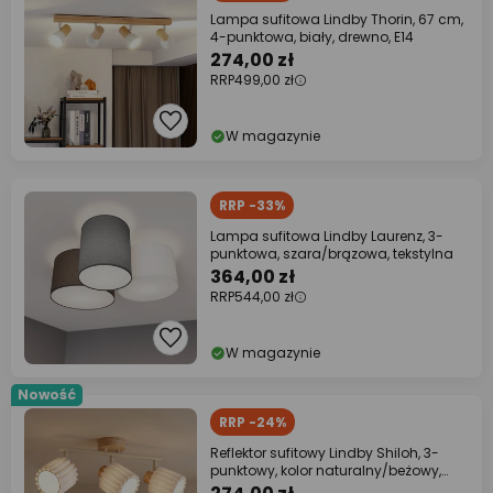
Lampa sufitowa Lindby Thorin, 67 cm,
4-punktowa, biały, drewno, E14
274,00 zł
RRP
499,00 zł
W magazynie
RRP -33%
Lampa sufitowa Lindby Laurenz, 3-
punktowa, szara/brązowa, tekstylna
364,00 zł
RRP
544,00 zł
W magazynie
Nowość
RRP -24%
Reflektor sufitowy Lindby Shiloh, 3-
punktowy, kolor naturalny/beżowy,
drewno