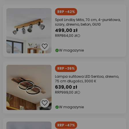
RRP -42%
Spot Lindby Mitis, 70 cm, 4-punktowa,
szary, drewno, beton, GU10
499,00 zł
RRP
864,00 zł
W magazynie
RRP -36%
Lampa sufitowa LED Sentoa, drewno,
75 cm długości, 3000 K
639,00 zł
RRP
999,00 zł
W magazynie
RRP -47%