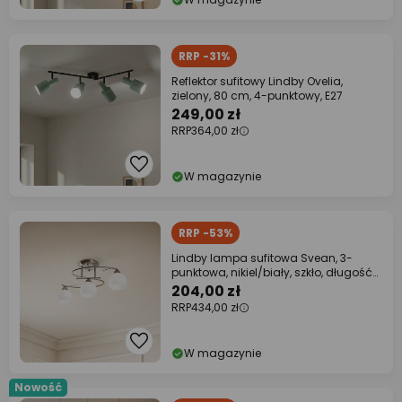
RRP -31%
Reflektor sufitowy Lindby Ovelia,
zielony, 80 cm, 4-punktowy, E27
249,00 zł
RRP
364,00 zł
W magazynie
RRP -53%
Lindby lampa sufitowa Svean, 3-
punktowa, nikiel/biały, szkło, długość
60 cm
204,00 zł
RRP
434,00 zł
W magazynie
Nowość