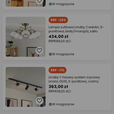
W magazynie
RRP -26%
Lampa sufitowa Lindby Corentin, 5-
punktowa, biały/mosiądz, szkło
434,00 zł
RRP
589,00 zł
W magazynie
RRP -11%
Lindby 1-fazowy system szynowy
Linaro, GU10, 3-punktowy, czarny
363,00 zł
RRP
408,00 zł
W magazynie