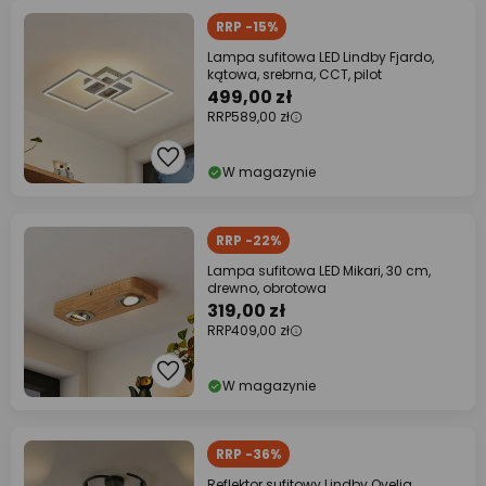
RRP -15%
Lampa sufitowa LED Lindby Fjardo,
kątowa, srebrna, CCT, pilot
499,00 zł
RRP
589,00 zł
W magazynie
RRP -22%
Lampa sufitowa LED Mikari, 30 cm,
drewno, obrotowa
319,00 zł
RRP
409,00 zł
W magazynie
RRP -36%
Reflektor sufitowy Lindby Ovelia,