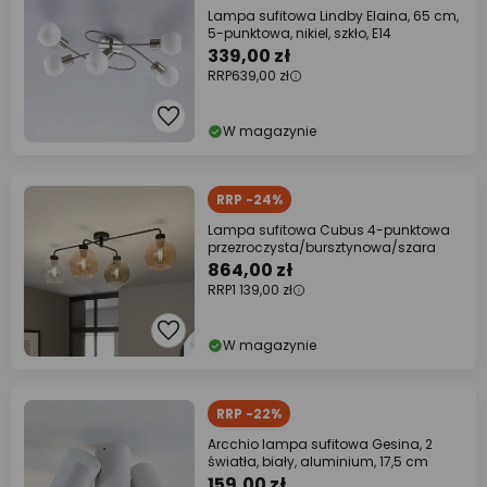
Lampa sufitowa Lindby Elaina, 65 cm,
5-punktowa, nikiel, szkło, E14
339,00 zł
RRP
639,00 zł
W magazynie
RRP -24%
Lampa sufitowa Cubus 4-punktowa
przezroczysta/bursztynowa/szara
864,00 zł
RRP
1 139,00 zł
W magazynie
RRP -22%
Arcchio lampa sufitowa Gesina, 2
światła, biały, aluminium, 17,5 cm
159,00 zł