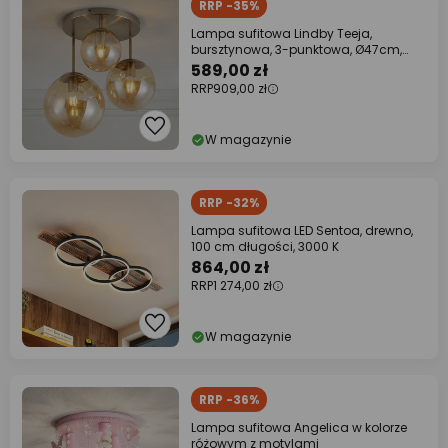
RRP -35%
Lampa sufitowa Lindby Teeja,
bursztynowa, 3-punktowa, Ø47cm,
szkło, E27
589,00 zł
RRP
909,00 zł
W magazynie
RRP -32%
Lampa sufitowa LED Sentoa, drewno,
100 cm długości, 3000 K
864,00 zł
RRP
1 274,00 zł
W magazynie
RRP -36%
Lampa sufitowa Angelica w kolorze
różowym z motylami