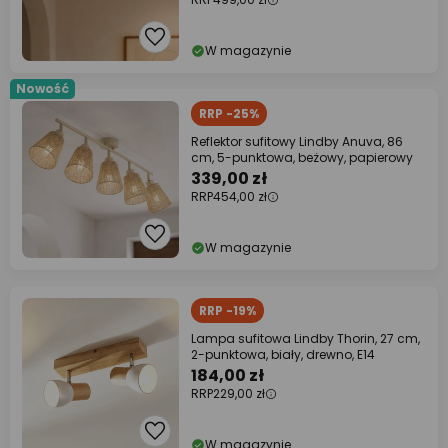
W magazynie
Nowość
RRP -25%
Reflektor sufitowy Lindby Anuva, 86
cm, 5-punktowa, beżowy, papierowy
339,00 zł
RRP
454,00 zł
W magazynie
RRP -19%
Lampa sufitowa Lindby Thorin, 27 cm,
2-punktowa, biały, drewno, E14
184,00 zł
RRP
229,00 zł
W magazynie