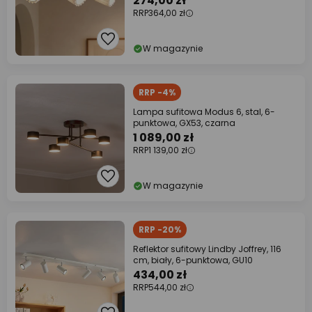
274,00 zł
RRP
364,00 zł
W magazynie
RRP -4%
Lampa sufitowa Modus 6, stal, 6-
punktowa, GX53, czarna
1 089,00 zł
RRP
1 139,00 zł
W magazynie
RRP -20%
Reflektor sufitowy Lindby Joffrey, 116
cm, biały, 6-punktowa, GU10
434,00 zł
RRP
544,00 zł