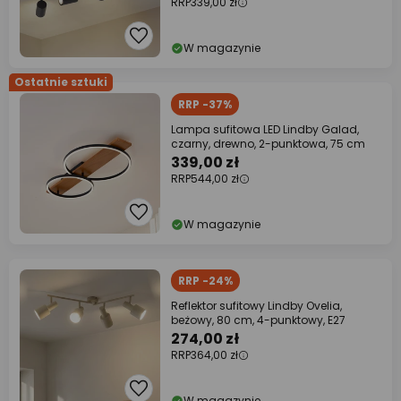
RRP
339,00 zł
W magazynie
Ostatnie sztuki
RRP -37%
Lampa sufitowa LED Lindby Galad,
czarny, drewno, 2-punktowa, 75 cm
339,00 zł
RRP
544,00 zł
W magazynie
RRP -24%
Reflektor sufitowy Lindby Ovelia,
beżowy, 80 cm, 4-punktowy, E27
274,00 zł
RRP
364,00 zł
W magazynie