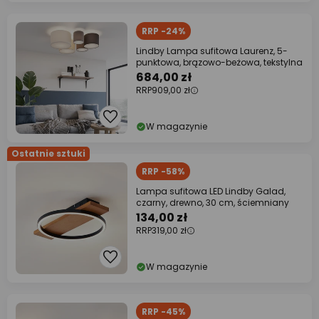
RRP -24%
Lindby Lampa sufitowa Laurenz, 5-
punktowa, brązowo-beżowa, tekstylna
684,00 zł
RRP
909,00 zł
W magazynie
Ostatnie sztuki
RRP -58%
Lampa sufitowa LED Lindby Galad,
czarny, drewno, 30 cm, ściemniany
134,00 zł
RRP
319,00 zł
W magazynie
RRP -45%