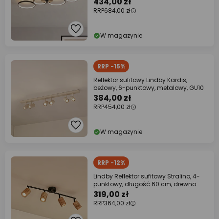
434,00 zł
RRP
684,00 zł
W magazynie
RRP -15%
Reflektor sufitowy Lindby Kardis,
beżowy, 6-punktowy, metalowy, GU10
384,00 zł
RRP
454,00 zł
W magazynie
RRP -12%
Lindby Reflektor sufitowy Stralino, 4-
punktowy, długość 60 cm, drewno
319,00 zł
RRP
364,00 zł