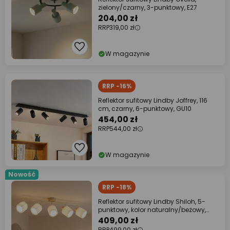
zielony/czarny, 3-punktowy, E27
204,00 zł
RRP
319,00 zł
W magazynie
RRP -16%
Reflektor sufitowy Lindby Joffrey, 116
cm, czarny, 6-punktowy, GU10
454,00 zł
RRP
544,00 zł
W magazynie
Nowość
RRP -18%
Reflektor sufitowy Lindby Shiloh, 5-
punktowy, kolor naturalny/beżowy,
drewno
409,00 zł
RRP
499,00 zł