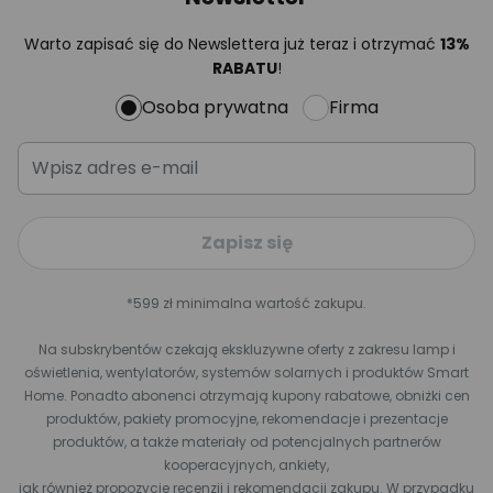
Warto zapisać się do Newslettera już teraz i otrzymać
13%
RABATU
!
Osoba prywatna
Firma
Zapisz się
*599 zł minimalna wartość zakupu.
Na subskrybentów czekają ekskluzywne oferty z zakresu lamp i
oświetlenia, wentylatorów, systemów solarnych i produktów Smart
Home. Ponadto abonenci otrzymają kupony rabatowe, obniżki cen
produktów, pakiety promocyjne, rekomendacje i prezentacje
produktów, a także materiały od potencjalnych partnerów
kooperacyjnych, ankiety,
jak również propozycje recenzji i rekomendacji zakupu. W przypadku