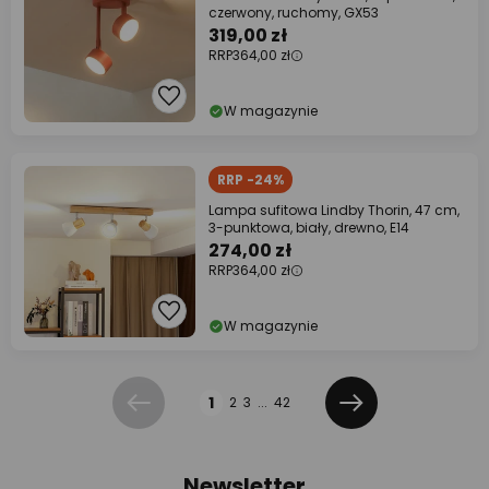
czerwony, ruchomy, GX53
319,00 zł
RRP
364,00 zł
W magazynie
RRP -24%
Lampa sufitowa Lindby Thorin, 47 cm,
3-punktowa, biały, drewno, E14
274,00 zł
RRP
364,00 zł
W magazynie
Strona
1
2
3
...
42
Poprzednia
Dalej
Newsletter