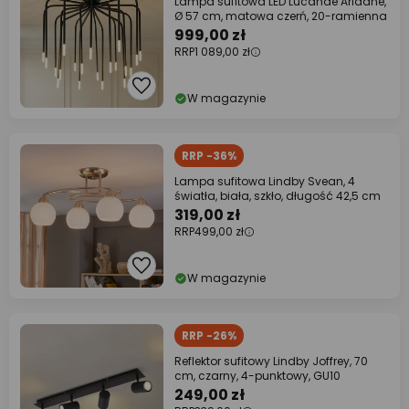
Lampa sufitowa LED Lucande Ariadne,
Ø 57 cm, matowa czerń, 20-ramienna
999,00 zł
RRP
1 089,00 zł
W magazynie
RRP -36%
Lampa sufitowa Lindby Svean, 4
światła, biała, szkło, długość 42,5 cm
319,00 zł
RRP
499,00 zł
W magazynie
RRP -26%
Reflektor sufitowy Lindby Joffrey, 70
cm, czarny, 4-punktowy, GU10
249,00 zł