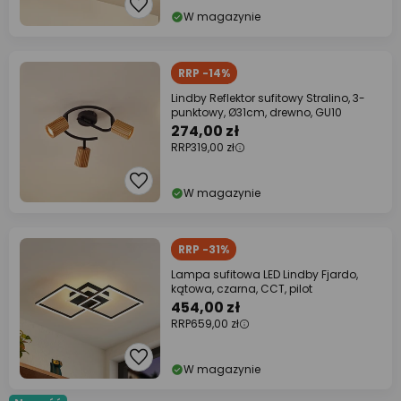
W magazynie
RRP -14%
Lindby Reflektor sufitowy Stralino, 3-
punktowy, Ø31cm, drewno, GU10
274,00 zł
RRP
319,00 zł
W magazynie
RRP -31%
Lampa sufitowa LED Lindby Fjardo,
kątowa, czarna, CCT, pilot
454,00 zł
RRP
659,00 zł
W magazynie