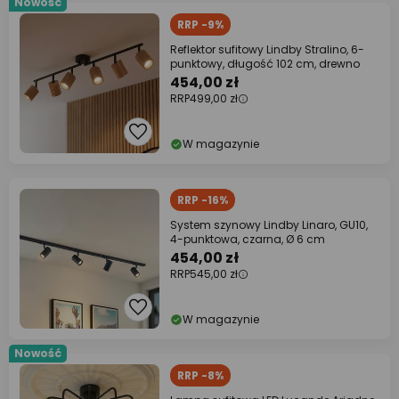
Nowość
RRP -9%
Reflektor sufitowy Lindby Stralino, 6-
punktowy, długość 102 cm, drewno
454,00 zł
RRP
499,00 zł
W magazynie
RRP -16%
System szynowy Lindby Linaro, GU10,
4-punktowa, czarna, Ø 6 cm
454,00 zł
RRP
545,00 zł
W magazynie
Nowość
RRP -8%