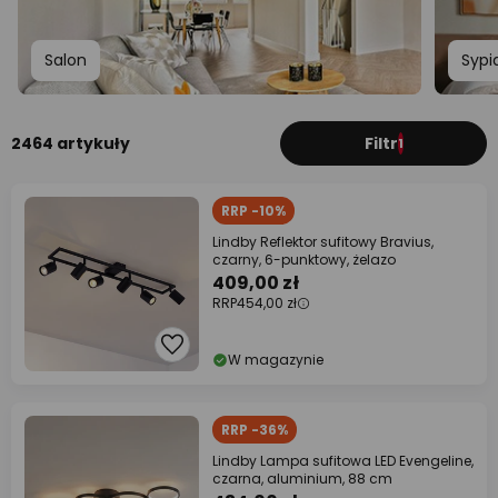
Salon
Sypi
2464 artykuły
Filtr
1
RRP -10%
Lindby Reflektor sufitowy Bravius,
czarny, 6-punktowy, żelazo
409,00 zł
RRP
454,00 zł
W magazynie
RRP -36%
Lindby Lampa sufitowa LED Evengeline,
czarna, aluminium, 88 cm