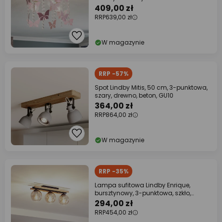
409,00 zł
RRP
639,00 zł
W magazynie
RRP -57%
Spot Lindby Mitis, 50 cm, 3-punktowa,
szary, drewno, beton, GU10
364,00 zł
RRP
864,00 zł
W magazynie
RRP -35%
Lampa sufitowa Lindby Enrique,
bursztynowy, 3-punktowa, szkło,
drewno, E27
294,00 zł
RRP
454,00 zł