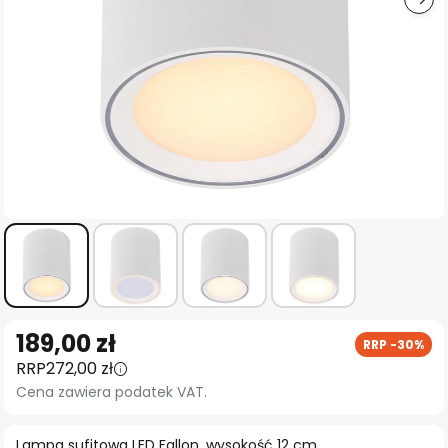
Przejdź
189,00 zł
RRP -30%
na
RRP
272,00 zł
początek
Cena zawiera podatek VAT.
galerii
Lampa sufitowa LED Fallon, wysokość 12 cm