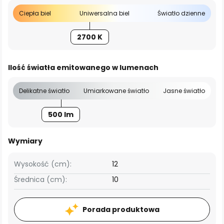
Ciepła biel
Uniwersalna biel
Światło dzienne
2700 K
Ilość światła emitowanego w lumenach
Delikatne światło
Umiarkowane światło
Jasne światło
500 lm
Wymiary
Wysokość (cm):
12
Średnica (cm):
10
Porada produktowa