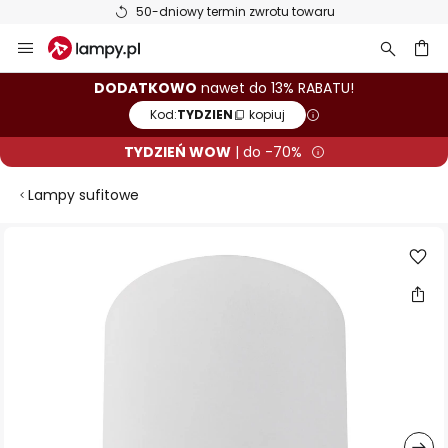
50-dniowy termin zwrotu towaru
Przejdź
do
treści
aj
DODATKOWO
nawet do 13% RABATU!
Kod:
TYDZIEN
kopiuj
TYDZIEŃ WOW
| do -70%
Lampy sufitowe
Przejdź
na
koniec
galerii