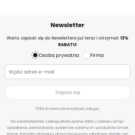
Newsletter
Warto zapisać się do Newslettera już teraz i otrzymać
13%
RABATU
!
Osoba prywatna
Firma
Zapisz się
*599 zł minimalna wartość zakupu.
Na subskrybentów czekają ekskluzywne oferty z zakresu lamp i
oświetlenia, wentylatorów, systemów solarnych i produktów Smart
Home. Ponadto abonenci otrzymają kupony rabatowe, obniżki cen