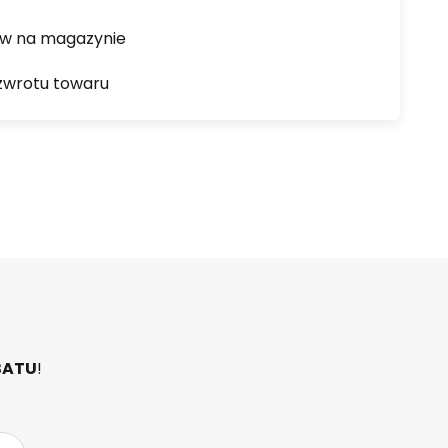
ów na magazynie
zwrotu towaru
BATU
!