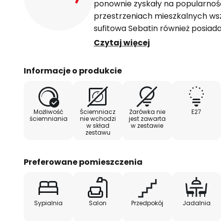
ponownie zyskały na popularnoś
przestrzeniach mieszkalnych wsz
sufitowa Sebatin również posiada
cylindrycznym kształcie. Na zew
Czytaj więcej
przyjemnym kolorze średniego b
spodu pokryty jest białą tkaniną
Informacje o produkcie
stworzenie wyjątkowo przyjemne
jednocześnie dobrą jasność pod
wyposażona łącznie w trzy opra
Możliwość
Ściemniacz
Żarówka nie
E27
w źródła światła wybrane prze
ściemniania
nie wchodzi
jest zawarta
w skład
w zestawie
szczególnie zaleca się stosowani
zestawu
charakteryzują się one dobrą wy
wyjątkowo długą żywotnością.
Preferowane pomieszczenia
Sypialnia
Salon
Przedpokój
Jadalnia