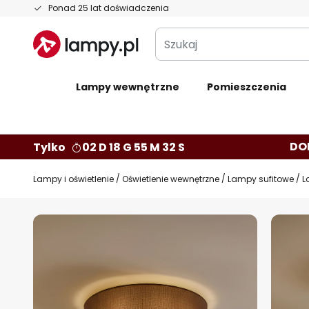
Przejdź
Ponad 25 lat doświadczenia
do
Szukaj
treści
Lampy wewnętrzne
Pomieszczenia
DO
Tylko
02 D 18 G 55 M 31 S
Lampy i oświetlenie
Oświetlenie wewnętrzne
Lampy sufitowe
L
Przejdź
na
koniec
galerii