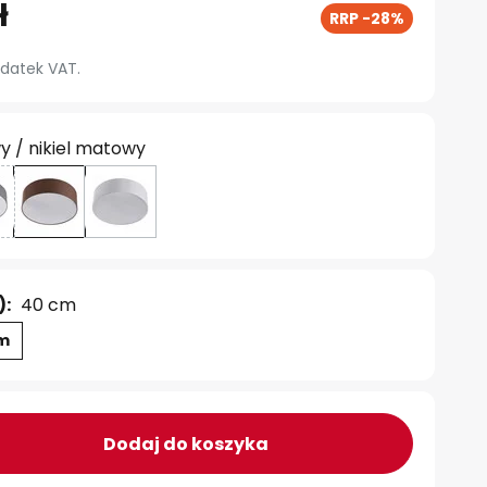
ł
RRP -28%
datek VAT.
y / nikiel matowy
):
40 cm
m
Dodaj do koszyka