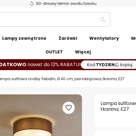
50-dniowy termin zwrotu towaru
Szukaj
Lampy zewnętrzne
Żarówki
Wentylatory
M
OUTLET
Więcej
DATKOWO
nawet do 13% RABATU!
Kod:
TYDZIEN
kopiuj
ampa sufitowa Lindby Sebatin, Ø 40 cm, jasnobrązowa, tkanina, E27
Lampa sufitowa
tkanina, E27