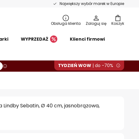
Największy wybór marek w Europie
Obsługa klienta
Zaloguj się
Koszyk
arki
WYPRZEDAŻ
Klienci firmowi
TYDZIEŃ WOW
| do -70%
 Lindby Sebatin, Ø 40 cm, jasnobrązowa,