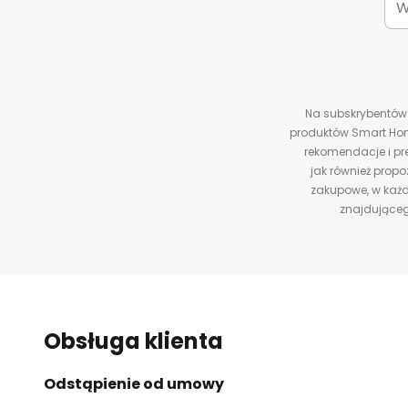
Na subskrybentów c
produktów Smart Hom
rekomendacje i pre
jak również prop
zakupowe, w każd
znajdująceg
Obsługa klienta
Odstąpienie od umowy