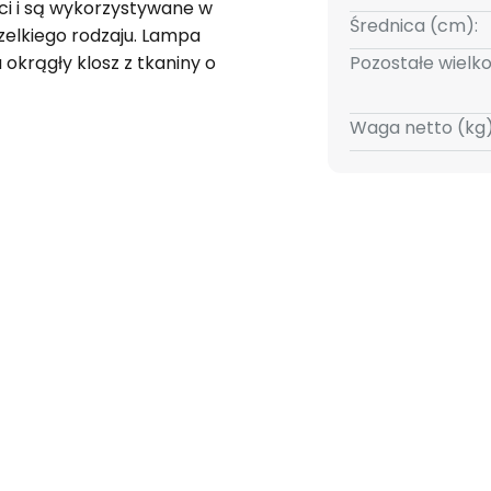
ci i są wykorzystywane w
Średnica (cm):
elkiego rodzaju. Lampa
 okrągły klosz z tkaniny o
Pozostałe wielko
nątrz ma piękny klosz w
rązu, podczas gdy dyfuzor od
Waga netto (kg)
. Pozwala to Sebatin na
go światła, zapewniając
stawową, ponieważ oprawa jest
wy E27, które można wyposażyć
z konsumenta. Konsumentom
e źródeł światła LED, ponieważ
dajnością energetyczną i