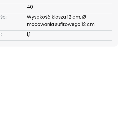
40
ści:
Wysokość klosza 12 cm, Ø
mocowania sufitowego 12 cm
:
1,1