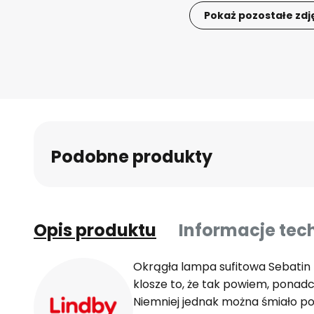
Pokaż pozostałe zdj
Przejdź
na
początek
galerii
Podobne produkty
Opis produktu
Informacje tec
Okrągła lampa sufitowa Sebatin
klosze to, że tak powiem, ponad
Niemniej jednak można śmiało po