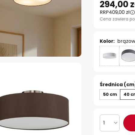
294,00 z
RRP
409,00 zł
Cena zawiera po
Kolor:
brązow
Średnica (cm
50 cm
40 c
1