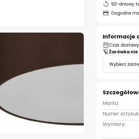
50-dniowy t
Dogodne met
Informacje 
Czas dostawy:
Żarówka nie 
Wybierz żarów
Szczegółow
Marka
Numer artykułu
Wymiary: