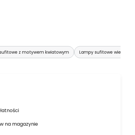
sufitowe z motywem kwiatowym
Lampy sufitowe wielopun
łatności
ów na magazynie