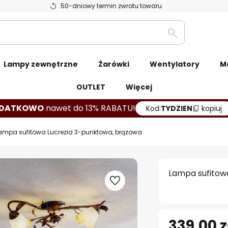
50-dniowy termin zwrotu towaru
Szukaj
Lampy zewnętrzne
Żarówki
Wentylatory
M
OUTLET
Więcej
DATKOWO
nawet do 13% RABATU!
Kod:
TYDZIEN
kopiuj
ampa sufitowa Lucrezia 3-punktowa, brązowa
Lampa sufitow
339,00 z