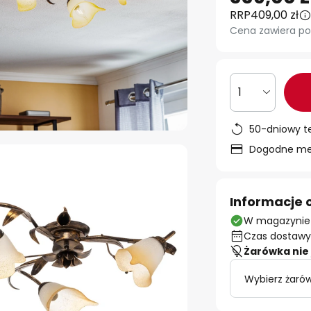
RRP
409,00 zł
Cena zawiera po
1
50-dniowy t
Dogodne met
Informacje 
W magazynie
Czas dostawy:
Żarówka nie 
Wybierz żarów