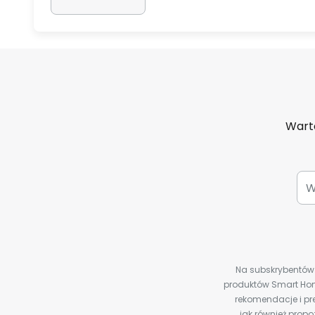
Warto
Na subskrybentów c
produktów Smart Hom
rekomendacje i pre
jak również prop