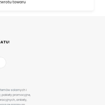
zwrotu towaru
BATU
!
ystemów solarnych i
 pakiety promocyjne,
racyjnych, ankiety,
bowiązuje minimum