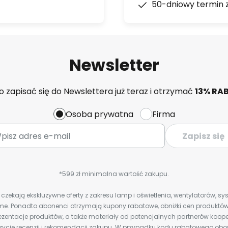
50-dniowy termin 
Newsletter
 zapisać się do Newslettera już teraz i otrzymać
13% RA
Osoba prywatna
Firma
Zapisz się
*599 zł minimalna wartość zakupu.
zekają ekskluzywne oferty z zakresu lamp i oświetlenia, wentylatorów, s
e. Ponadto abonenci otrzymają kupony rabatowe, obniżki cen produktów,
zentacje produktów, a także materiały od potencjalnych partnerów koope
ozycje recenzji i rekomendacji zakupu. W przypadku kodu rabatowego o