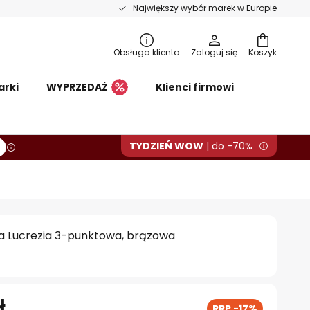
Największy wybór marek w Europie
Obsługa klienta
Zaloguj się
Koszyk
arki
WYPRZEDAŻ
Klienci firmowi
TYDZIEŃ WOW
| do -70%
a Lucrezia 3-punktowa, brązowa
ł
RRP -17%