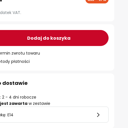
datek VAT.
Dodaj do koszyka
ermin zwrotu towaru
ody płatności
o dostawie
 2 - 4 dni robocze
jest zawarta
w zestawie
kę: E14