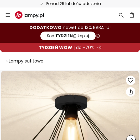
Ponad 25 lat doświadczenia
Przejdź
do
treści
aj
DODATKOWO
nawet do 13% RABATU!
Kod:
TYDZIEN
kopiuj
TYDZIEŃ WOW
| do -70%
Lampy sufitowe
Przejdź
na
koniec
galerii