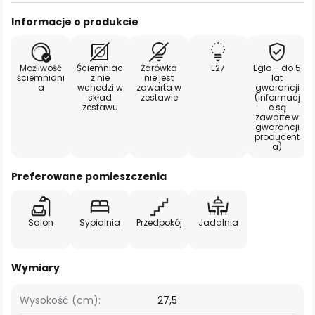
Informacje o produkcie
Możliwość
Ściemniac
Żarówka
E27
Eglo – do 5
ściemniani
z nie
nie jest
lat
a
wchodzi w
zawarta w
gwarancji
skład
zestawie
(informacj
zestawu
e są
zawarte w
gwarancji
producent
a)
Preferowane pomieszczenia
Salon
Sypialnia
Przedpokój
Jadalnia
Wymiary
Wysokość (cm):
27,5