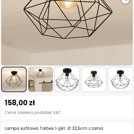
Przejdź
158,00 zł
na
początek
Cena zawiera podatek VAT.
galerii
Lampa sufitowa Tarbes 1-pkt. Ø 32,5cm czarna