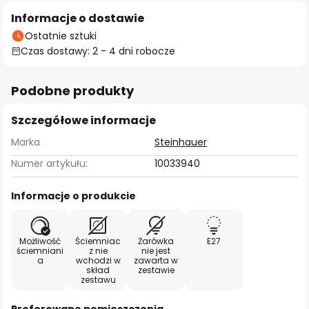
Informacje o dostawie
Ostatnie sztuki
Czas dostawy: 2 - 4 dni robocze
Podobne produkty
Szczegółowe informacje
Marka
Steinhauer
Numer artykułu:
10033940
Informacje o produkcie
Możliwość
Ściemniac
Żarówka
E27
ściemniani
z nie
nie jest
a
wchodzi w
zawarta w
skład
zestawie
zestawu