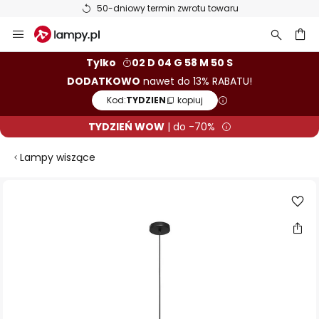
50-dniowy termin zwrotu towaru
Przejdź
do
treści
aj
Tylko
02 D 04 G 58 M 49 S
DODATKOWO
nawet do 13% RABATU!
Kod:
TYDZIEN
kopiuj
TYDZIEŃ WOW
| do -70%
Lampy wiszące
Przejdź
na
koniec
galerii