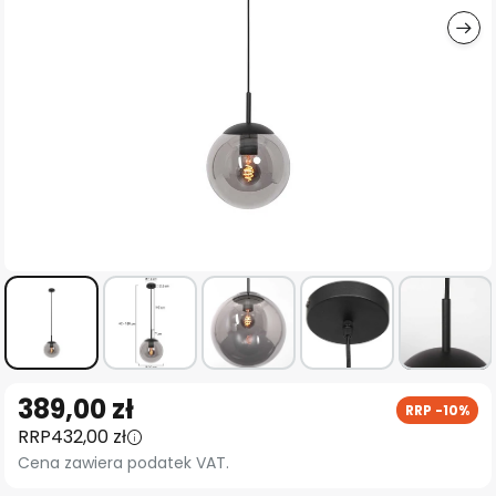
Przejdź
389,00 zł
RRP -10%
na
RRP
432,00 zł
początek
Cena zawiera podatek VAT.
galerii