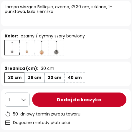
Lampa wisząca Bollique, czarna, Ø 30 cm, szklana, 1-
punktowa, kula ziemska
Kolor:
czarny / dymny szary barwiony
Średnica (cm):
30 cm
30 cm
25 cm
20 cm
40 cm
Dodaj do koszyka
1
50-dniowy termin zwrotu towaru
Dogodne metody płatności