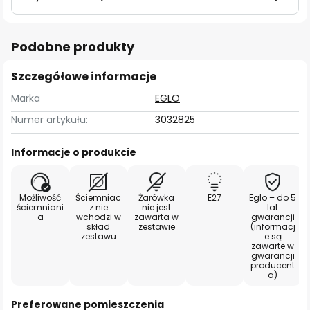
Podobne produkty
Szczegółowe informacje
Marka
EGLO
Numer artykułu:
3032825
Informacje o produkcie
Możliwość
Ściemniac
Żarówka
E27
Eglo – do 5
ściemniani
z nie
nie jest
lat
a
wchodzi w
zawarta w
gwarancji
skład
zestawie
(informacj
zestawu
e są
zawarte w
gwarancji
producent
a)
Preferowane pomieszczenia