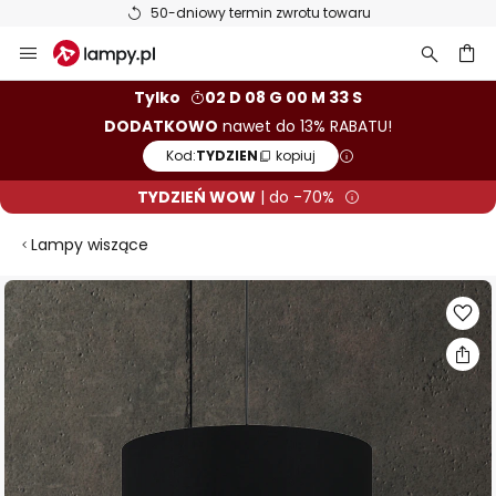
50-dniowy termin zwrotu towaru
Przejdź
do
treści
aj
Tylko
02 D 08 G 00 M 33 S
DODATKOWO
nawet do 13% RABATU!
Kod:
TYDZIEN
kopiuj
TYDZIEŃ WOW
| do -70%
Lampy wiszące
Przejdź
na
koniec
galerii