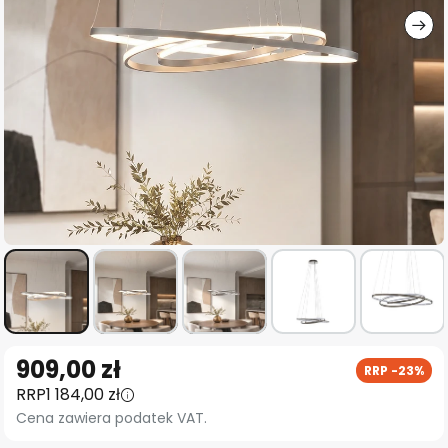
Przejdź
909,00 zł
RRP -23%
na
RRP
1 184,00 zł
początek
Cena zawiera podatek VAT.
galerii