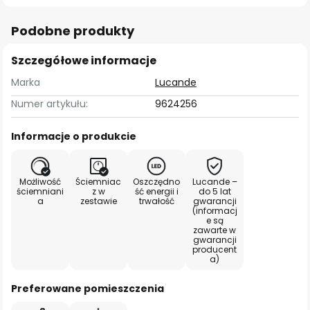
Podobne produkty
Szczegółowe informacje
Marka
Lucande
Numer artykułu:
9624256
Informacje o produkcie
Możliwość
Ściemniac
Oszczędno
Lucande –
ściemniani
z w
ść energii i
do 5 lat
a
zestawie
trwałość
gwarancji
(informacj
e są
zawarte w
gwarancji
producent
a)
Preferowane pomieszczenia