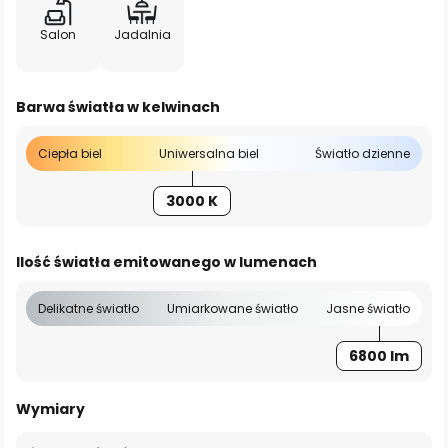
Salon
Jadalnia
Barwa światła w kelwinach
Ciepła biel
Uniwersalna biel
Światło dzienne
3000 K
Ilość światła emitowanego w lumenach
Delikatne światło
Umiarkowane światło
Jasne światło
6800 lm
Wymiary