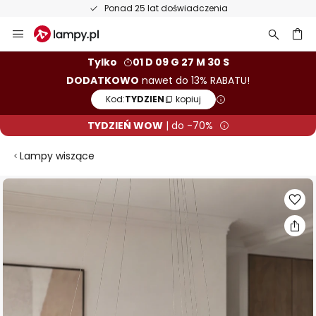
50-dniowy termin zwrotu towaru
Przejdź
do
treści
aj
Tylko
01 D 09 G 27 M 29 S
DODATKOWO
nawet do 13% RABATU!
Kod:
TYDZIEN
kopiuj
TYDZIEŃ WOW
| do -70%
Lampy wiszące
Przejdź
na
koniec
galerii