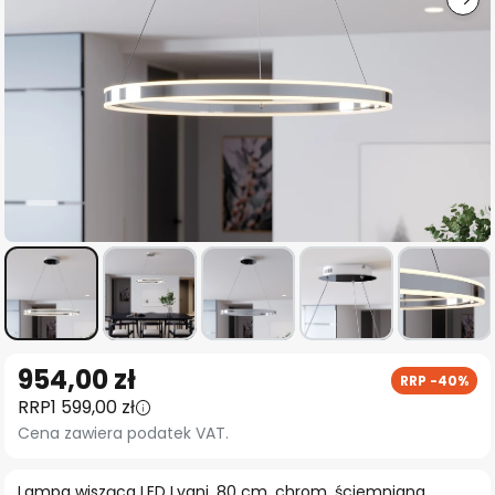
Przejdź
954,00 zł
RRP -40%
na
RRP
1 599,00 zł
początek
Cena zawiera podatek VAT.
galerii
Lampa wisząca LED Lyani, 80 cm, chrom, ściemniana