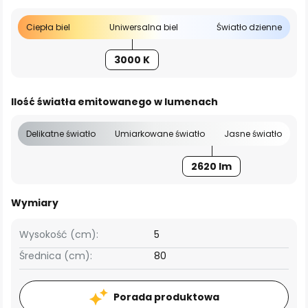
Ciepła biel
Uniwersalna biel
Światło dzienne
3000 K
Ilość światła emitowanego w lumenach
Delikatne światło
Umiarkowane światło
Jasne światło
2620 lm
Wymiary
Wysokość (cm):
5
Średnica (cm):
80
Porada produktowa