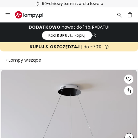
50-dniowy termin zwrotu towaru
Przejdź
do
treści
aj
DODATKOWO
nawet do 14% RABATU!
Kod:
KUPUJ
kopiuj
KUPUJ & OSZCZĘDZAJ
| do -70%
Lampy wiszące
Przejdź
na
koniec
galerii