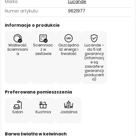
Marka
Lucande
Numer artykułu:
9621977
Informacje o produkcie
Możliwość
Ściemniac
Oszczędno
Lucande –
ściemniani
z w
ść energii i
do 5 lat
a
zestawie
trwałość
gwarancji
(informacj
e są
zawarte w
gwarancji
producent
a)
Preferowane pomieszczenia
Salon
Kuchnia
Jadalnia
Barwa światła w kelwinach