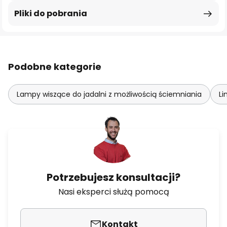
Pliki do pobrania
Podobne kategorie
Lampy wiszące do jadalni z możliwością ściemniania
Li
Potrzebujesz konsultacji?
Nasi eksperci służą pomocą
Kontakt