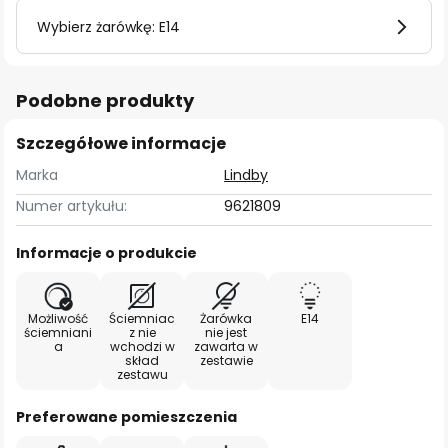
Wybierz żarówkę: E14
Podobne produkty
Szczegółowe informacje
Marka
Lindby
Numer artykułu:
9621809
Informacje o produkcie
Możliwość
Ściemniac
Żarówka
E14
ściemniani
z nie
nie jest
a
wchodzi w
zawarta w
skład
zestawie
zestawu
Preferowane pomieszczenia