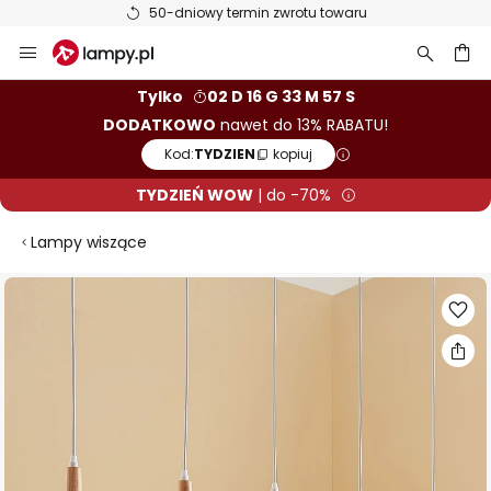
50-dniowy termin zwrotu towaru
Przejdź
do
treści
aj
Tylko
02 D 16 G 33 M 56 S
DODATKOWO
nawet do 13% RABATU!
Kod:
TYDZIEN
kopiuj
TYDZIEŃ WOW
| do -70%
Lampy wiszące
Przejdź
na
koniec
galerii