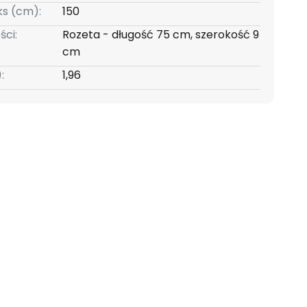
s (cm):
150
ści:
Rozeta - długość 75 cm, szerokość 9
cm
:
1,96