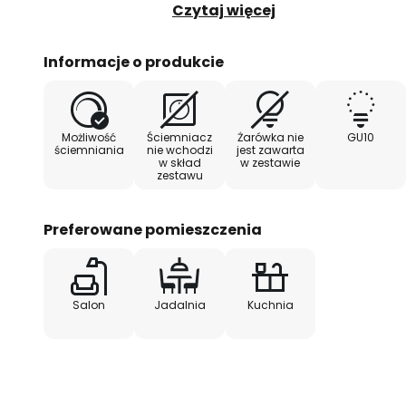
wzornictwu i stonowanej kolorys
Czytaj więcej
wieloma różnymi stylami - od k
Informacje o produkcie
Możliwość
Ściemniacz
Żarówka nie
GU10
ściemniania
nie wchodzi
jest zawarta
w skład
w zestawie
zestawu
Preferowane pomieszczenia
Salon
Jadalnia
Kuchnia