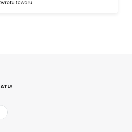
zwrotu towaru
BATU
!