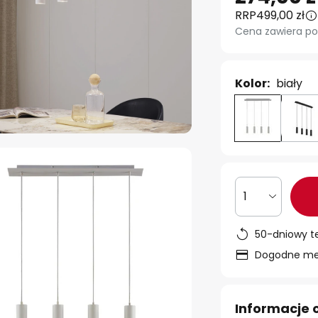
RRP
499,00 zł
Cena zawiera po
Kolor:
biały
1
50-dniowy t
Dogodne met
Informacje 