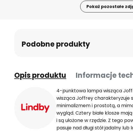
Pokaż pozostałe zdj
Przejdź
na
początek
galerii
Podobne produkty
Opis produktu
Informacje tec
4-punktowa lampa wisząca Joff
wisząca Joffrey charakteryzuje 
minimalizmem i prostotą, a mim
wygląd. Cztery białe klosze mają
i są ułożone w rzędzie. Z tego p
pasuje nad długi stół jadalny lub