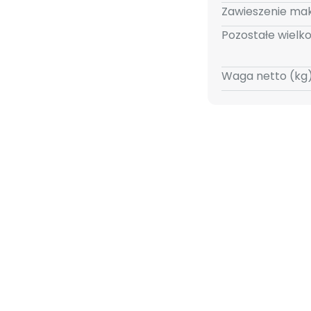
tyce Joffrey można łączyć z
Zawieszenie mak
lasycznego po nowoczesny.
Pozostałe wielko
Waga netto (kg)