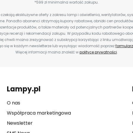
*599 zł minimalna wartość zakupu.
zekają ekskluzywne oferty z zakresu lamp i oświetlenia, wentylatorów, s
e. Ponadto abonenci otrzymają kupony rabatowe, obniżki cen produktów,
zentacje produktów, a także materiały od potencjalnych partnerów koope
ozycje recenzji i rekomendacji zakupu. W przypadku kodu rabatowego o
ej chwili można zrezygnować z subskrypcji korzystając z linku umożliwiaj
o się w każdym newsletterze lub wysyłając wiadomość poprzez
formularz
Więcej informacji można znaleźć w
polityce prywatności
.
Lampy.pl
O nas
Współpraca marketingowa
Newsletter