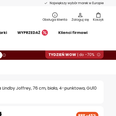
Największy wybór marek w Europie
Obsługa klienta
Zaloguj się
Koszyk
arki
WYPRZEDAŻ
Klienci firmowi
TYDZIEŃ WOW
| do -70%
Lindby Joffrey, 76 cm, biała, 4-punktowa, GU10
ł
RRP -45%