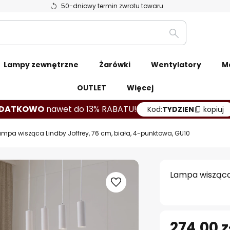
50-dniowy termin zwrotu towaru
Szukaj
Lampy zewnętrzne
Żarówki
Wentylatory
M
OUTLET
Więcej
DATKOWO
nawet do 13% RABATU!
Kod:
TYDZIEN
kopiuj
ampa wisząca Lindby Joffrey, 76 cm, biała, 4-punktowa, GU10
Lampa wisząca 
274,00 z