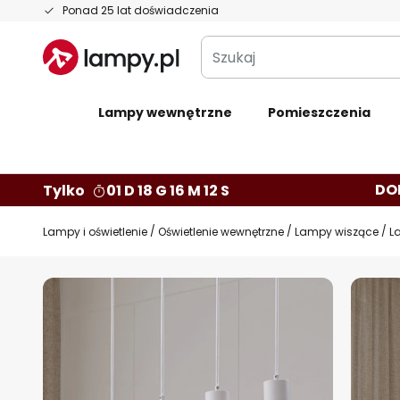
Przejdź
Ponad 25 lat doświadczenia
do
Szukaj
treści
Lampy wewnętrzne
Pomieszczenia
DO
Tylko
01 D 18 G 16 M 11 S
Lampy i oświetlenie
Oświetlenie wewnętrzne
Lampy wiszące
L
Przejdź
na
koniec
galerii