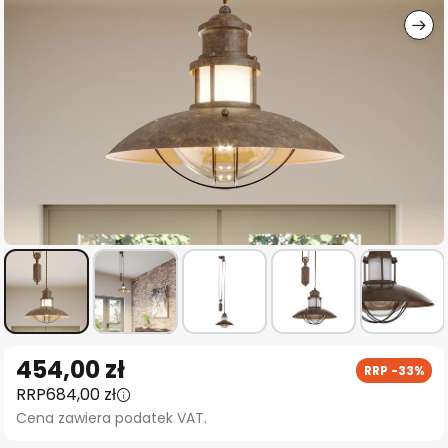
Przejdź
454,00 zł
RRP -33%
na
RRP
684,00 zł
początek
Cena zawiera podatek VAT.
galerii