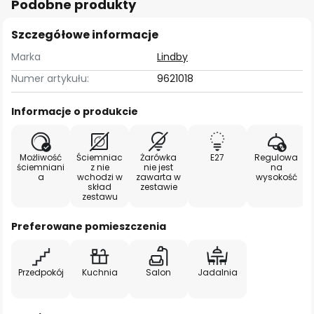
Podobne produkty
Szczegółowe informacje
Marka
Lindby
Numer artykułu:
9621018
Informacje o produkcie
Możliwość
Ściemniac
Żarówka
E27
Regulowa
ściemniani
z nie
nie jest
na
a
wchodzi w
zawarta w
wysokość
skład
zestawie
zestawu
Preferowane pomieszczenia
Przedpokój
Kuchnia
Salon
Jadalnia