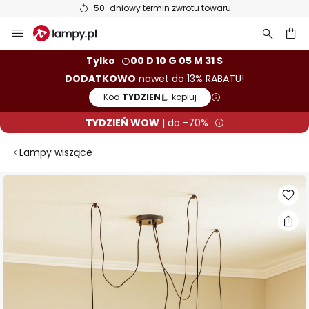
50-dniowy termin zwrotu towaru
Przejdź
do
treści
aj
Tylko
00 D 10 G 05 M 30 S
DODATKOWO
nawet do 13% RABATU!
Kod:
TYDZIEN
kopiuj
TYDZIEŃ WOW
| do -70%
Lampy wiszące
Przejdź
na
koniec
galerii