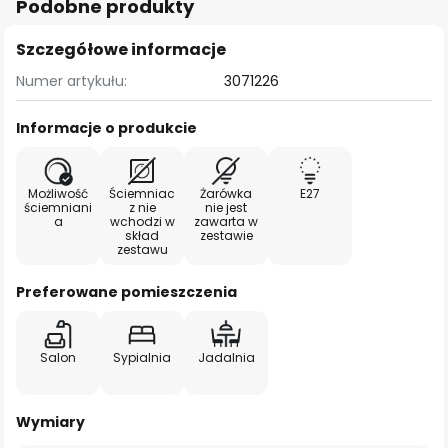
Podobne produkty
Szczegółowe informacje
Numer artykułu:
3071226
Informacje o produkcie
Możliwość
Ściemniac
Żarówka
E27
ściemniani
z nie
nie jest
a
wchodzi w
zawarta w
skład
zestawie
zestawu
Preferowane pomieszczenia
Salon
Sypialnia
Jadalnia
Wymiary