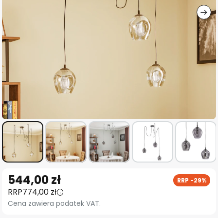
Przejdź
544,00 zł
RRP -29%
na
RRP
774,00 zł
początek
Cena zawiera podatek VAT.
galerii