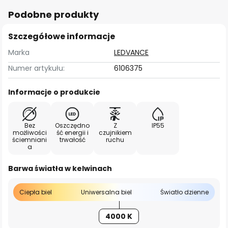
Podobne produkty
Szczegółowe informacje
Marka
LEDVANCE
Numer artykułu:
6106375
Informacje o produkcie
Bez
Oszczędno
Z
IP55
możliwości
ść energii i
czujnikiem
ściemniani
trwałość
ruchu
a
Barwa światła w kelwinach
Ciepła biel
Uniwersalna biel
Światło dzienne
4000 K