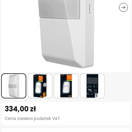
Przejdź
334,00 zł
na
początek
Cena zawiera podatek VAT.
galerii