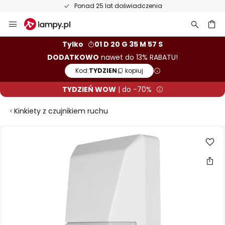
Ponad 25 lat doświadczenia
Przejdź
do
treści
aj
Tylko
01 D 20 G 35 M 56 S
DODATKOWO
nawet do 13% RABATU!
Kod:
TYDZIEN
kopiuj
TYDZIEŃ WOW
| do -70%
Kinkiety z czujnikiem ruchu
Przejdź
na
koniec
galerii