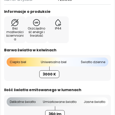
Informacje o produkcie
Bez
Oszczędno
IP44
możliwości
ść energii i
ściemniani
trwałość
a
Barwa światła w kelwinach
Ciepła biel
Uniwersalna biel
Światło dzienne
3000 K
Ilość światła emitowanego w lumenach
Delikatne światło
Umiarkowane światło
Jasne światło
360 lm