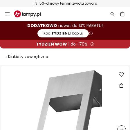
50-dniowy termin zwrotu towaru
Przejdź
do
treści
aj
DODATKOWO
nawet do 13% RABATU!
Kod:
TYDZIEN
kopiuj
TYDZIEŃ WOW
| do -70%
Kinkiety zewnętrzne
Przejdź
na
koniec
galerii