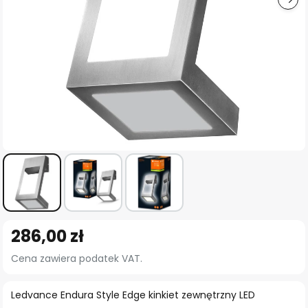
Przejdź
286,00 zł
na
początek
Cena zawiera podatek VAT.
galerii
Ledvance Endura Style Edge kinkiet zewnętrzny LED