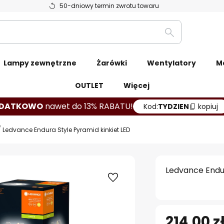
50-dniowy termin zwrotu towaru
Szukaj
Lampy zewnętrzne
Żarówki
Wentylatory
M
OUTLET
Więcej
DATKOWO
nawet do 13% RABATU!
Kod:
TYDZIEN
kopiuj
Ledvance Endura Style Pyramid kinkiet LED
Ledvance Endur
214,00 z