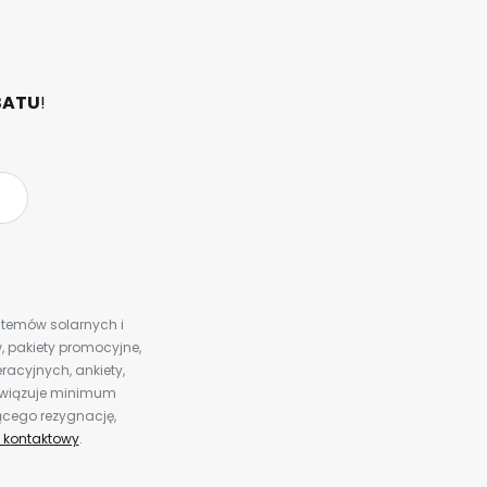
BATU
!
ystemów solarnych i
 pakiety promocyjne,
racyjnych, ankiety,
bowiązuje minimum
ącego rezygnację,
 kontaktowy
.