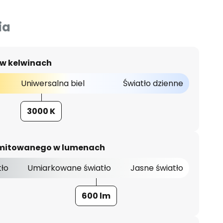
ia
 w kelwinach
Uniwersalna biel
Światło dzienne
3000 K
 emitowanego w lumenach
tło
Umiarkowane światło
Jasne światło
600 lm