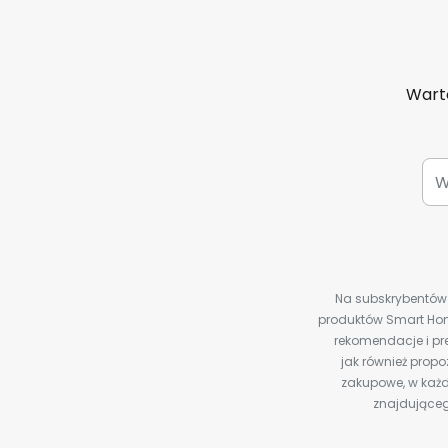
Warto
Na subskrybentów c
produktów Smart Hom
rekomendacje i pre
jak również prop
zakupowe, w każd
znajdująceg