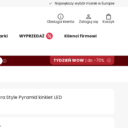
Największy wybór marek w Europie
Obsługa klienta
Zaloguj się
Koszyk
arki
WYPRZEDAŻ
Klienci firmowi
TYDZIEŃ WOW
| do -70%
a Style Pyramid kinkiet LED
ł