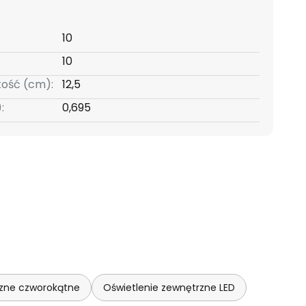
10
10
kość (cm):
12,5
:
0,695
rzne czworokątne
Oświetlenie zewnętrzne LED