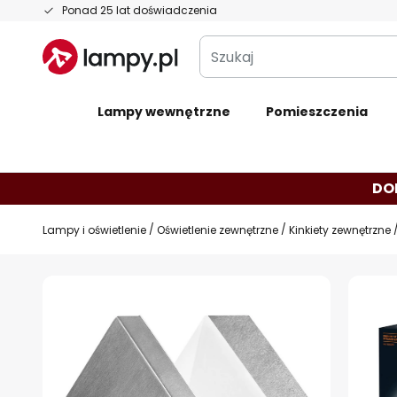
Przejdź
Ponad 25 lat doświadczenia
do
Szukaj
treści
Lampy wewnętrzne
Pomieszczenia
DO
Lampy i oświetlenie
Oświetlenie zewnętrzne
Kinkiety zewnętrzne
Przejdź
na
koniec
galerii