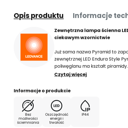
Opis produktu
Informacje tec
Zewnętrzna lampa ścienna LED
ciekawym wzornictwie
Już sama nazwa Pyramid to zapo
zewnętrznej LED Endura Style Py
poliwęglanu ma kształt piramidy
ze stali nierdzewnej. W połączen
Czytaj więcej
powstaje nowoczesna oprawa ści
ciekawym, a przy tym energoos
Informacje o produkcie
oświetleniem.
Bez
Oszczędność
IP44
możliwości
energii i
ściemniania
trwałość