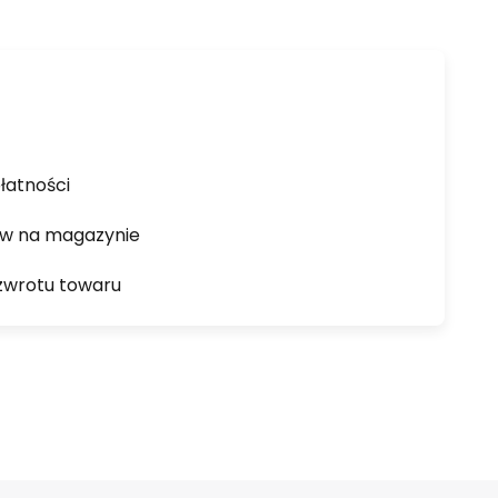
łatności
ów na magazynie
zwrotu towaru