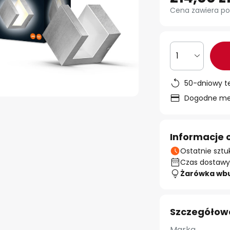
Cena zawiera po
1
50-dniowy t
Dogodne met
Informacje 
Ostatnie sztu
Czas dostawy:
Żarówka wb
Szczegółow
Marka