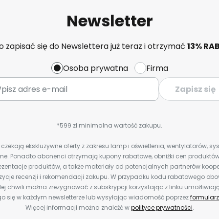
Newsletter
 zapisać się do Newslettera już teraz i otrzymać
13% RA
Osoba prywatna
Firma
Zapisz się
*599 zł minimalna wartość zakupu.
zekają ekskluzywne oferty z zakresu lamp i oświetlenia, wentylatorów, s
e. Ponadto abonenci otrzymają kupony rabatowe, obniżki cen produktów,
zentacje produktów, a także materiały od potencjalnych partnerów koope
ozycje recenzji i rekomendacji zakupu. W przypadku kodu rabatowego o
ej chwili można zrezygnować z subskrypcji korzystając z linku umożliwiaj
o się w każdym newsletterze lub wysyłając wiadomość poprzez
formularz
Więcej informacji można znaleźć w
polityce prywatności
.