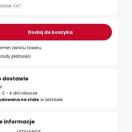
datek VAT.
Dodaj do koszyka
ermin zwrotu towaru
ody płatności
o dostawie
ki
 2 - 4 dni robocze
udowana na stałe
w zestawie
e informacje
LEDVANCE