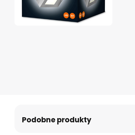
Przejdź
na
początek
galerii
Podobne produkty