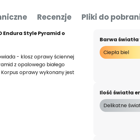
hniczne
Recenzje
Pliki do pobran
 Endura Style Pyramid o
Barwa światła
Ciepła biel
wiada - klosz oprawy ściennej
ramid z opalowego białego
. Korpus oprawy wykonany jest
iu z kanciastymi kształtami
enna LED, która punktuje
Ilość światła
zczędnym i przyjemnym
Delikatne świa