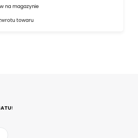
ów na magazynie
zwrotu towaru
BATU
!