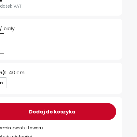
datek VAT.
/ biały
m):
40 cm
cm
Dodaj do koszyka
ermin zwrotu towaru
ody płatności