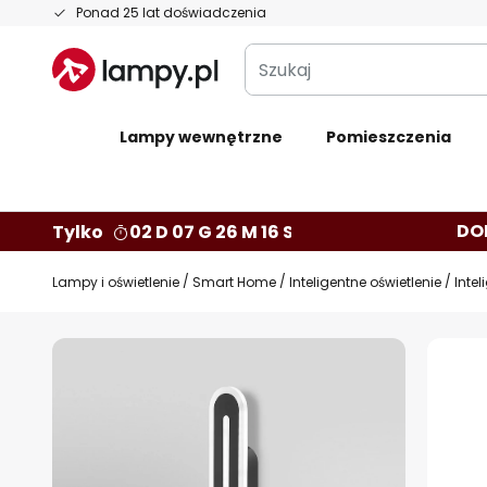
Przejdź
Ponad 25 lat doświadczenia
do
Szukaj
treści
Lampy wewnętrzne
Pomieszczenia
DO
Tylko
02 D 07 G 26 M 15 S
Lampy i oświetlenie
Smart Home
Inteligentne oświetlenie
Intel
Przejdź
na
koniec
galerii