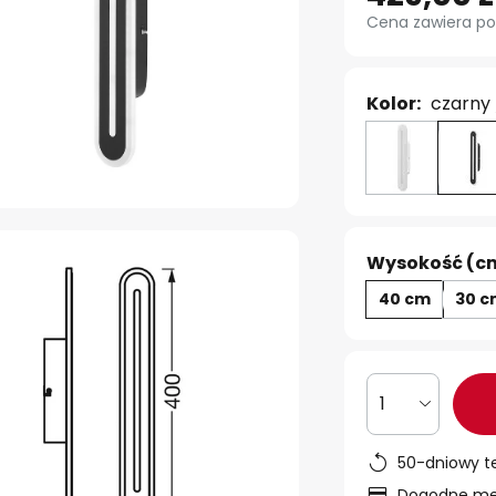
Cena zawiera po
Kolor:
czarny 
Wysokość (c
40 cm
30 
1
50-dniowy t
Dogodne met