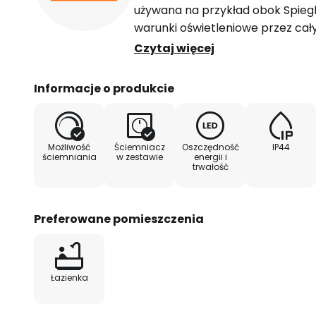
używana na przykład obok Spieg
warunki oświetleniowe przez cały
na zewnątrz i do pomieszczenia 
Czytaj więcej
może być ściemniane za pomocą
głosowego, a temperatura świat
Informacje o produkcie
ciepłej bieli do światła dzienneg
pomocą technologii LEDVANCE S
możliwość sterowania za pomocą 
Możliwość
Ściemniacz
Oszczędność
IP44
LEDVANCE SMART+ WiFi (co najmnie
ściemniania
w zestawie
energii i
trwałość
umożliwia ustawienia wstępne i 
sterowanie głosowe za pomocą 
Alexa (wymaga kompatybilnego
Preferowane pomieszczenia
regulowana temperatura światła:
- stopień ochrony IP44 - protokół
Łazienka