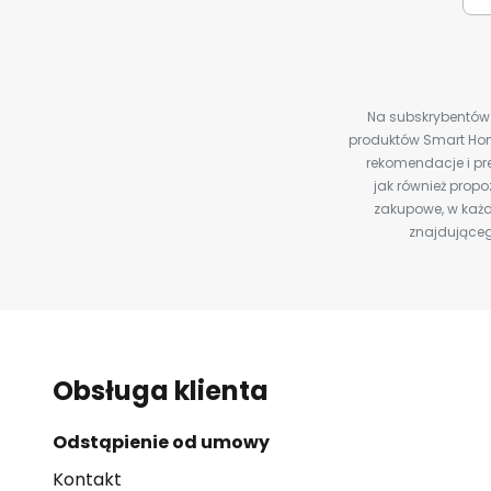
Na subskrybentów c
produktów Smart Hom
rekomendacje i pre
jak również prop
zakupowe, w każd
znajdująceg
Obsługa klienta
Odstąpienie od umowy
Kontakt