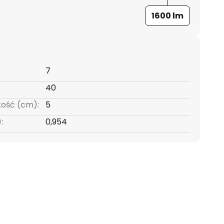
1600 lm
7
40
kość (cm):
5
:
0,954