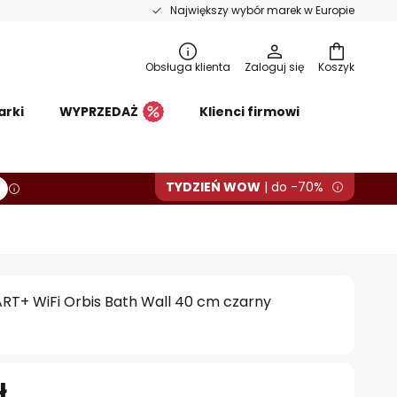
Największy wybór marek w Europie
Obsługa klienta
Zaloguj się
Koszyk
arki
WYPRZEDAŻ
Klienci firmowi
TYDZIEŃ WOW
| do -70%
T+ WiFi Orbis Bath Wall 40 cm czarny
ł