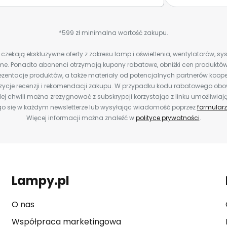
*599 zł minimalna wartość zakupu.
zekają ekskluzywne oferty z zakresu lamp i oświetlenia, wentylatorów, s
e. Ponadto abonenci otrzymają kupony rabatowe, obniżki cen produktów,
zentacje produktów, a także materiały od potencjalnych partnerów koope
ozycje recenzji i rekomendacji zakupu. W przypadku kodu rabatowego o
ej chwili można zrezygnować z subskrypcji korzystając z linku umożliwiaj
o się w każdym newsletterze lub wysyłając wiadomość poprzez
formularz
Więcej informacji można znaleźć w
polityce prywatności
.
Lampy.pl
O nas
Współpraca marketingowa