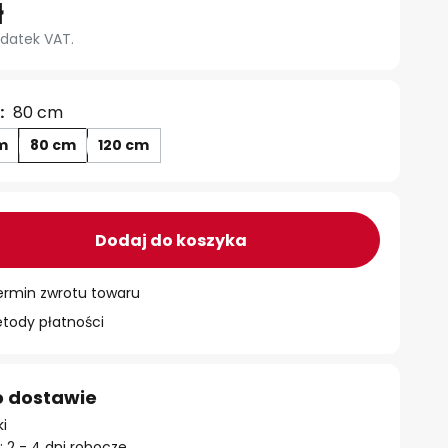
ł
datek VAT.
:
80 cm
m
80 cm
120 cm
Dodaj do koszyka
ermin zwrotu towaru
ody płatności
o dostawie
ki
 2 - 4 dni robocze