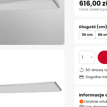
616,00 z
Cena zawiera po
Długość (cm)
30 cm
60 c
1
50-dniowy t
Dogodne met
Informacje 
Ostatnie sztu
Czas dostawy: