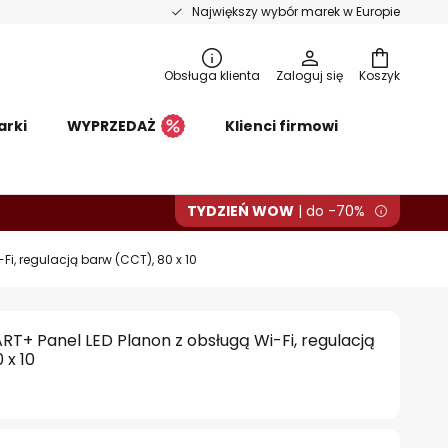
Największy wybór marek w Europie
Obsługa klienta
Zaloguj się
Koszyk
arki
WYPRZEDAŻ
Klienci firmowi
TYDZIEŃ WOW
| do -70%
i, regulacją barw (CCT), 80 x 10
T+ Panel LED Planon z obsługą Wi-Fi, regulacją
 x 10