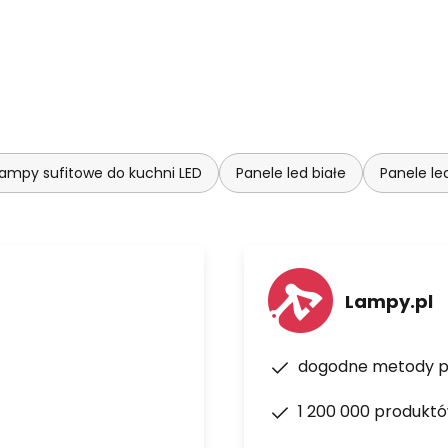
K do 6 500 K
i 2,412–2,484 GHz
 wcześniej pod marką OSRAM,
ści z nowoczesnym
ampy sufitowe do kuchni LED
Panele led białe
Panele le
Lampy.pl
dogodne metody p
1 200 000 produkt