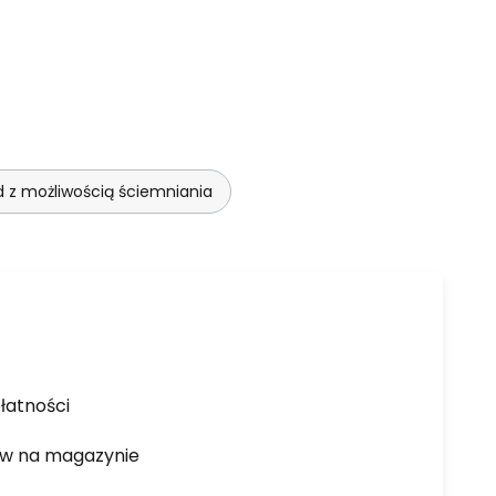
d z możliwością ściemniania
łatności
ów na magazynie