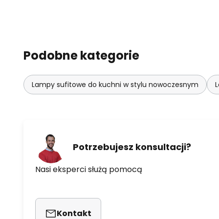
- Temperatura światła: od 3 000 
- Protokół bezprzewodowy: Wi-F
Podobne kategorie
Nowe produkty LEDVANCE, znane
łączą najwyższe standardy jako
Lampy sufitowe do kuchni w stylu nowoczesnym
L
wzornictwem.
Potrzebujesz konsultacji?
Nasi eksperci służą pomocą
Kontakt