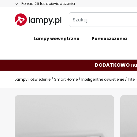
Przejdź
Ponad 25 lat doświadczenia
do
Szukaj
treści
Lampy wewnętrzne
Pomieszczenia
DODATKOWO
na
Lampy i oświetlenie
Smart Home
Inteligentne oświetlenie
Inte
Przejdź
na
koniec
galerii