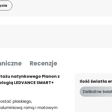
ęcia
hniczne
Recenzje
ntażu natynkowego Planon z
Ilość światła
hnologią LEDVANCE SMART+
Delikatne świa
ostać płaskiego,
z aluminiową ramą i matowym