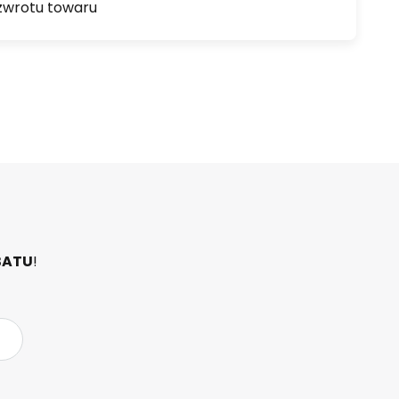
zwrotu towaru
BATU
!