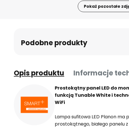
Pokaż pozostałe zdj
Przejdź
na
początek
galerii
Podobne produkty
Opis produktu
Informacje tec
Prostokątny panel LED do mo
funkcją Tunable White i tec
WiFi
Lampa sufitowa LED Planon ma p
prostokątnego, białego panelu 