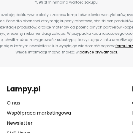
*599 zł minimalna wartość zakupu.
zekają ekskluzywne oferty z zakresu lamp i oświetlenia, wentylatorów, s
e. Ponadto abonenci otrzymają kupony rabatowe, obniżki cen produktów,
zentacje produktów, a także materiały od potencjalnych partnerów koope
ozycje recenzji i rekomendacji zakupu. W przypadku kodu rabatowego o
ej chwili można zrezygnować z subskrypcji korzystając z linku umożliwiaj
o się w każdym newsletterze lub wysyłając wiadomość poprzez
formularz
Więcej informacji można znaleźć w
polityce prywatności
.
Lampy.pl
O nas
Współpraca marketingowa
Newsletter