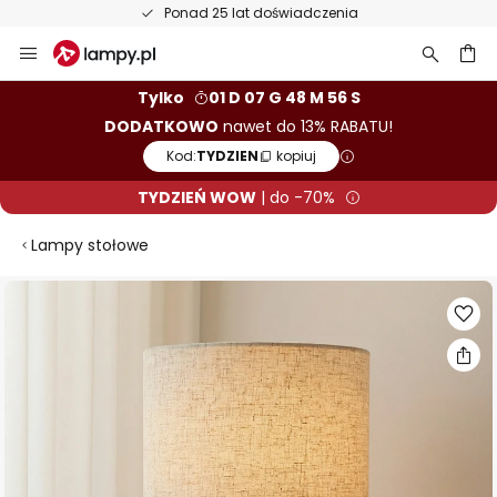
50-dniowy termin zwrotu towaru
Przejdź
do
treści
aj
Tylko
01 D 07 G 48 M 55 S
DODATKOWO
nawet do 13% RABATU!
Kod:
TYDZIEN
kopiuj
TYDZIEŃ WOW
| do -70%
Lampy stołowe
Przejdź
na
koniec
galerii