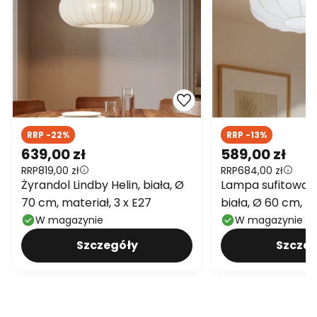
RRP -22%
RRP -13%
639,00 zł
589,00 zł
RRP
819,00 zł
RRP
684,00 zł
Żyrandol Lindby Helin, biała, Ø
Lampa sufitowa Li
70 cm, materiał, 3 x E27
biała, Ø 60 cm, te
E27
W magazynie
W magazynie
Szczegóły
Szczeg