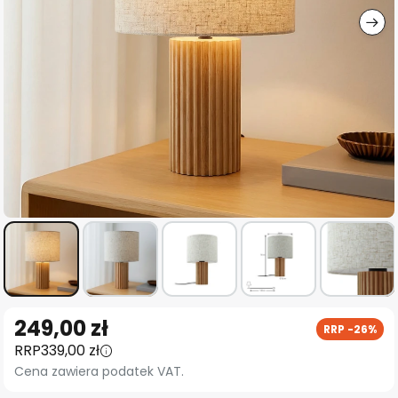
Przejdź
249,00 zł
RRP -26%
na
RRP
339,00 zł
początek
Cena zawiera podatek VAT.
galerii