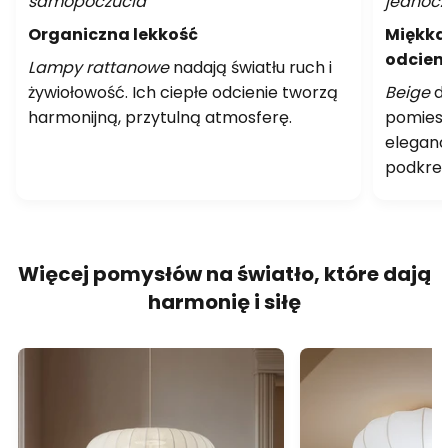
samopoczucia
jednocz
Organiczna lekkość
Miękka
odcien
Lampy rattanowe
nadają światłu ruch i
żywiołowość. Ich ciepłe odcienie tworzą
Beige
dz
harmonijną, przytulną atmosferę.
pomiesz
eleganc
podkreś
Więcej pomysłów na światło, które dają
harmonię i siłę