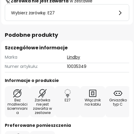
Żarówka nie jest zawarta
w zestawie
Wybierz żarówkę: E27
Podobne produkty
Szczegółowe informacje
Marka
Lindby
Numer artykułu:
10035349
Informacje o produkcie
Bez
Żarówka
E27
Włącznik
Gniazdko
możliwości
nie jest
na kablu
typ C
ściemniani
zawarta w
a
zestawie
Preferowane pomieszczenia