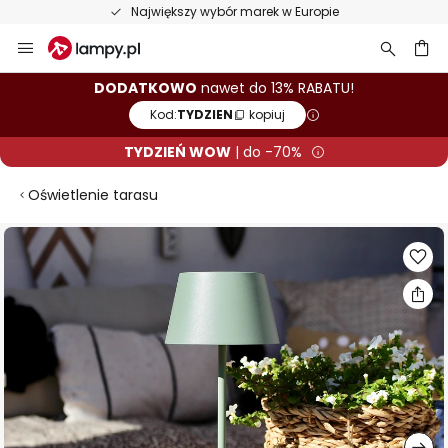
Największy wybór marek w Europie
Przejdź
do
treści
aj
DODATKOWO
nawet do 13% RABATU!
Kod:
TYDZIEN
kopiuj
TYDZIEŃ WOW
| do -70%
Oświetlenie tarasu
Przejdź
na
koniec
galerii