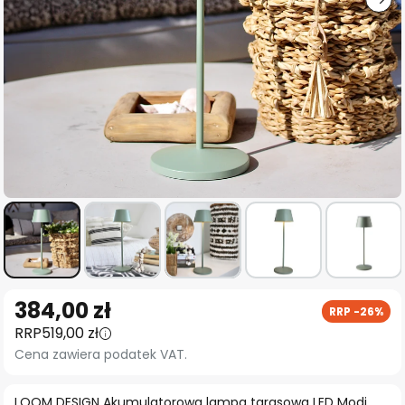
Przejdź
384,00 zł
RRP -26%
na
RRP
519,00 zł
początek
Cena zawiera podatek VAT.
galerii
LOOM DESIGN Akumulatorowa lampa tarasowa LED Modi