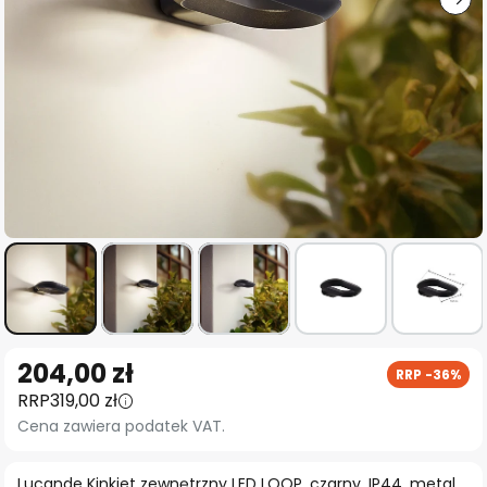
Przejdź
204,00 zł
RRP -36%
na
RRP
319,00 zł
początek
Cena zawiera podatek VAT.
galerii
Lucande Kinkiet zewnętrzny LED LOOP, czarny, IP44, metal