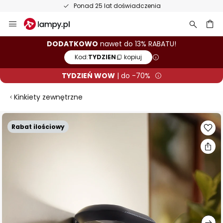
Ponad 25 lat doświadczenia
Przejdź
do
treści
aj
DODATKOWO
nawet do 13% RABATU!
Kod:
TYDZIEN
kopiuj
TYDZIEŃ WOW
| do -70%
Kinkiety zewnętrzne
Przejdź
Rabat ilościowy
na
koniec
galerii