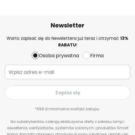
Newsletter
Warto zapisać się do Newslettera już teraz i otrzymać
13%
RABATU
!
Osoba prywatna
Firma
Zapisz się
*599 zł minimalna wartość zakupu.
Na subskrybentów czekają ekskluzywne oferty z zakresu lamp i
oświetlenia, wentylatorów, systemów solarnych i produktów Smart
Home. Ponadto abonenci otrzymają kupony rabatowe, obniżki cen