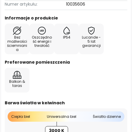
Numer artykułu:
10035606
Informacje o produkcie
Bez
Oszczędno
IP54
Lucande -
możliwości
ść energii i
5 lat
ściemniani
trwałość
gwarancji
a
Preferowane pomieszczenia
Balkon &
taras
Barwa światła w kelwinach
Ciepła biel
Uniwersalna biel
Światło dzienne
3000 K