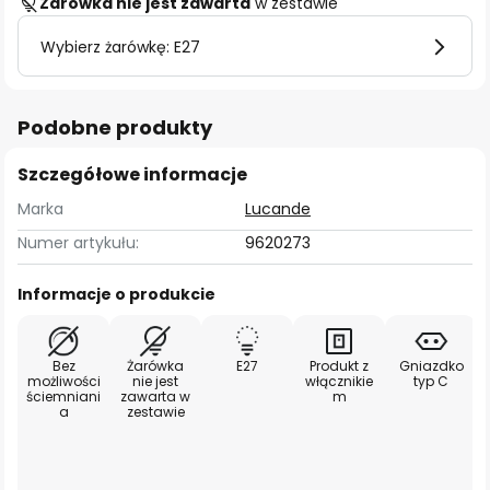
Żarówka nie jest zawarta
w zestawie
Wybierz żarówkę: E27
Podobne produkty
Szczegółowe informacje
Marka
Lucande
Numer artykułu:
9620273
Informacje o produkcie
Bez
Żarówka
E27
Produkt z
Gniazdko
możliwości
nie jest
włącznikie
typ C
ściemniani
zawarta w
m
a
zestawie