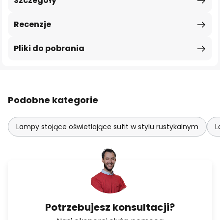
Szczegóły
Recenzje
Pliki do pobrania
Podobne kategorie
Lampy stojące oświetlające sufit w stylu rustykalnym
L
Potrzebujesz konsultacji?