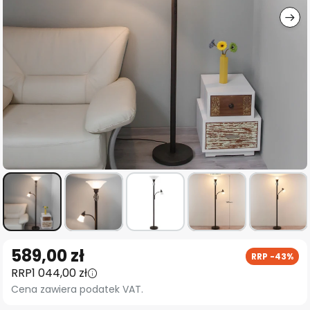
Przejdź
589,00 zł
RRP -43%
na
RRP
1 044,00 zł
początek
Cena zawiera podatek VAT.
galerii