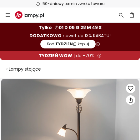
50-dniowy termin zwrotu towaru
Przejdź
do
treści
aj
Tylko
01 D 05 G 28 M 48 S
DODATKOWO
nawet do 13% RABATU!
Kod:
TYDZIEN
kopiuj
TYDZIEŃ WOW
| do -70%
Lampy stojące
Przejdź
na
koniec
galerii