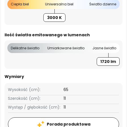
Ciepła biel
Uniwersalna biel
Światło dzienne
3000 K
Ilość światła emitowanego w lumenach
Delikatne światło
Umiarkowane światło
Jasne światło
1720 lm
Wymiary
Wysokość (cm):
65
Szerokość (cm):
11
Występ / głębokość (cm):
11
Porada produktowa