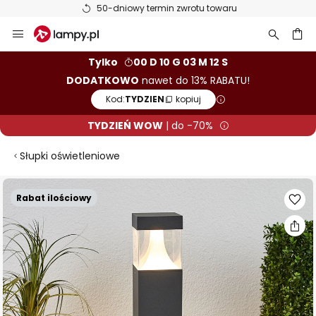
50-dniowy termin zwrotu towaru
Przejdź
do
treści
aj
Tylko
00 D 10 G 03 M 11 S
DODATKOWO
nawet do 13% RABATU!
Kod:
TYDZIEN
kopiuj
TYDZIEŃ WOW
| do -70%
Słupki oświetleniowe
Przejdź
Rabat ilościowy
na
koniec
galerii