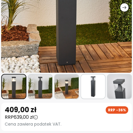
Przejdź
409,00 zł
RRP -36%
na
RRP
639,00 zł
początek
Cena zawiera podatek VAT.
galerii