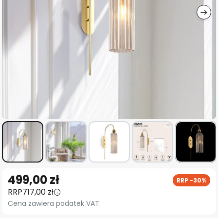
Przejdź
499,00 zł
RRP -30%
na
RRP
717,00 zł
początek
Cena zawiera podatek VAT.
galerii