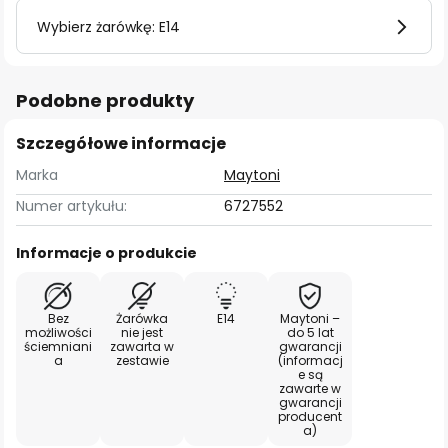
Wybierz żarówkę: E14
Podobne produkty
Szczegółowe informacje
Marka
Maytoni
Numer artykułu:
6727552
Informacje o produkcie
Bez
Żarówka
E14
Maytoni –
możliwości
nie jest
do 5 lat
ściemniani
zawarta w
gwarancji
a
zestawie
(informacj
e są
zawarte w
gwarancji
producent
a)