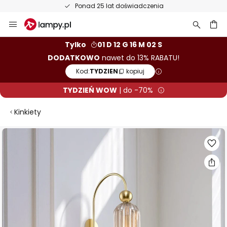
Ponad 25 lat doświadczenia
Przejdź
do
treści
aj
Tylko
01 D 12 G 16 M 01 S
DODATKOWO
nawet do 13% RABATU!
Kod:
TYDZIEN
kopiuj
TYDZIEŃ WOW
| do -70%
Kinkiety
Przejdź
na
koniec
galerii