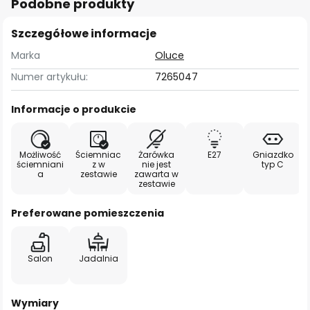
Podobne produkty
Szczegółowe informacje
Marka
Oluce
Numer artykułu:
7265047
Informacje o produkcie
Możliwość
Ściemniac
Żarówka
E27
Gniazdko
ściemniani
z w
nie jest
typ C
a
zestawie
zawarta w
zestawie
Preferowane pomieszczenia
Salon
Jadalnia
Wymiary