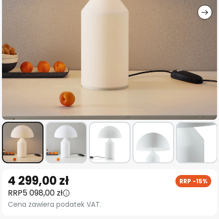
Przejdź
4 299,00 zł
RRP -15%
na
RRP
5 098,00 zł
początek
Cena zawiera podatek VAT.
galerii