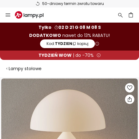
50-dniowy termin zwrotu towaru
Przejdź
do
treści
aj
Tylko
02 D 21 G 08 M 07 S
DODATKOWO
nawet do 13% RABATU!
Kod:
TYDZIEN
kopiuj
TYDZIEŃ WOW
| do -70%
Lampy stołowe
Przejdź
na
koniec
galerii