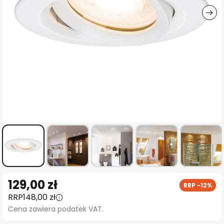
Przejdź
129,00 zł
RRP -12%
na
RRP
148,00 zł
początek
Cena zawiera podatek VAT.
galerii