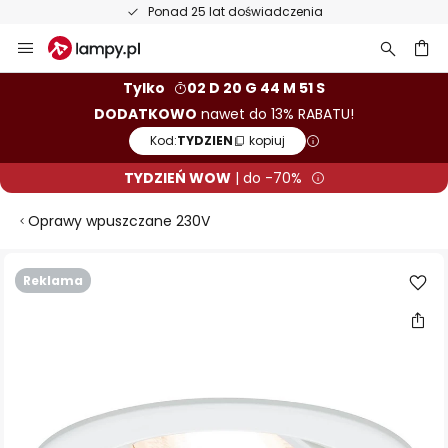
Ponad 25 lat doświadczenia
Przejdź
do
treści
aj
Tylko
02 D 20 G 44 M 51 S
DODATKOWO
nawet do 13% RABATU!
Kod:
TYDZIEN
kopiuj
TYDZIEŃ WOW
| do -70%
Oprawy wpuszczane 230V
Przejdź
Reklama
na
koniec
galerii