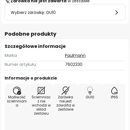
Żarówka nie jest zawarta
w zestawie
Wybierz żarówkę: GU10
Podobne produkty
Szczegółowe informacje
Marka
Paulmann
Numer artykułu:
7602330
Informacje o produkcie
Możliwość
Ściemniac
Żarówka
GU10
IP65
ściemniani
z nie
nie jest
a
wchodzi w
zawarta w
skład
zestawie
zestawu