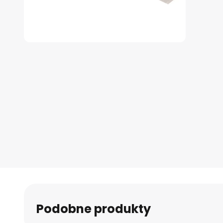
Przejdź
na
początek
galerii
Podobne produkty