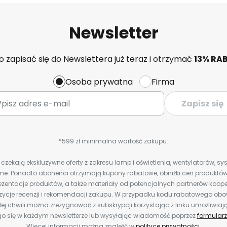
Newsletter
 zapisać się do Newslettera już teraz i otrzymać
13% RA
Osoba prywatna
Firma
Zapisz się
*599 zł minimalna wartość zakupu.
zekają ekskluzywne oferty z zakresu lamp i oświetlenia, wentylatorów, s
e. Ponadto abonenci otrzymają kupony rabatowe, obniżki cen produktów,
zentacje produktów, a także materiały od potencjalnych partnerów koope
ozycje recenzji i rekomendacji zakupu. W przypadku kodu rabatowego o
ej chwili można zrezygnować z subskrypcji korzystając z linku umożliwiaj
o się w każdym newsletterze lub wysyłając wiadomość poprzez
formularz
Więcej informacji można znaleźć w
polityce prywatności
.