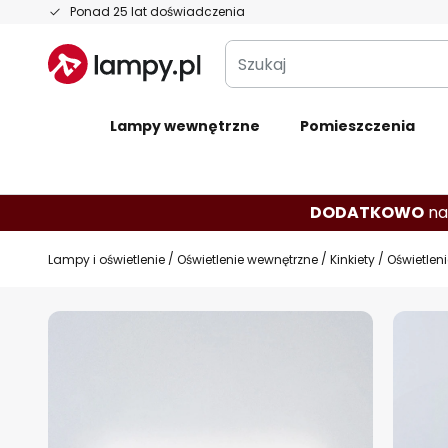
Przejdź
Ponad 25 lat doświadczenia
do
Szukaj
treści
Lampy wewnętrzne
Pomieszczenia
DODATKOWO
na
Lampy i oświetlenie
Oświetlenie wewnętrzne
Kinkiety
Oświetleni
Przejdź
na
koniec
galerii