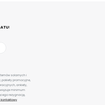
BATU
!
ystemów solarnych i
 pakiety promocyjne,
racyjnych, ankiety,
bowiązuje minimum
ącego rezygnację,
 kontaktowy
.