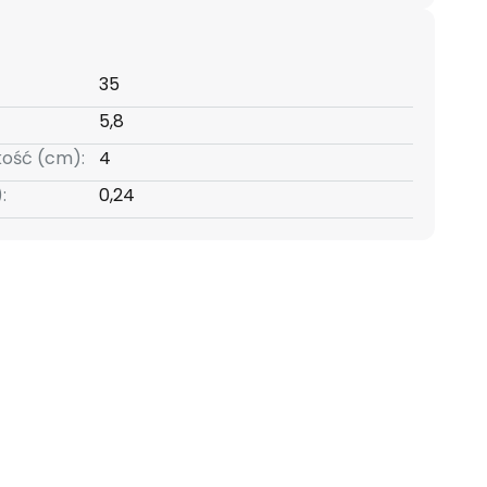
35
5,8
kość (cm):
4
:
0,24