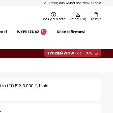
Największy wybór marek w Europie
Obsługa klienta
Zaloguj się
Koszyk
arki
WYPRZEDAŻ
Klienci firmowi
TYDZIEŃ WOW
| do -70%
tra LED 512, 3 000 K, białe
ł