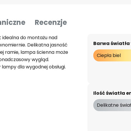
hniczne
Recenzje
t idealna do montażu nad
Barwa światła
wnomiernie. Delikatna jasność
tej ramie, lampa ścienna może
Ciepła biel
 ponadczasowy wygląd.
lampy dla wygodnej obsługi.
Ilość światła
Delikatne świa