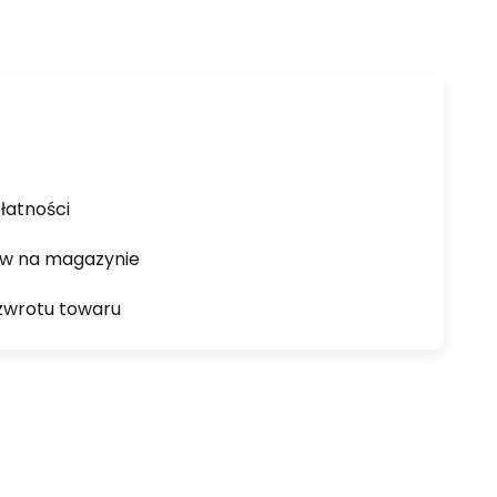
łatności
ów na magazynie
zwrotu towaru