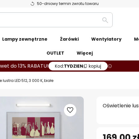
50-dniowy termin zwrotu towaru
Szukaj
Lampy zewnętrzne
Żarówki
Wentylatory
M
OUTLET
Więcej
wet do 13% RABATU!
Kod:
TYDZIEN
kopiuj
e lustra LED 512, 3 000 K, białe
Oświetlenie lus
169,00 z