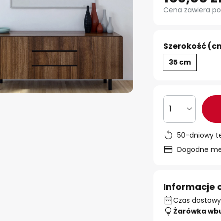
Cena zawiera po
Szerokość (c
35 cm
1
50-dniowy t
Dogodne met
Informacje 
Czas dostawy:
Żarówka wb