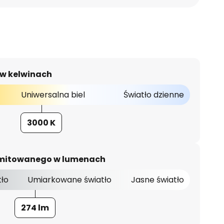
 w kelwinach
Uniwersalna biel
Światło dzienne
3000 K
 emitowanego w lumenach
tło
Umiarkowane światło
Jasne światło
274 lm