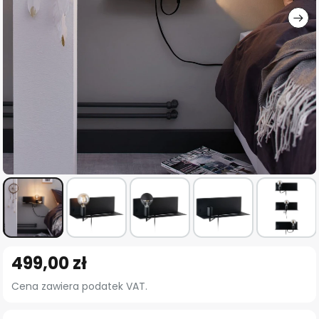
Przejdź
499,00 zł
na
początek
Cena zawiera podatek VAT.
galerii