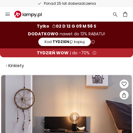
Ponad 25 lat doświadczenia
Przejdź
do
treści
aj
Tylko
02 D 12 G 09 M 56 S
DODATKOWO
nawet do 13% RABATU!
Kod:
TYDZIEN
kopiuj
TYDZIEŃ WOW
| do -70%
Kinkiety
Przejdź
na
koniec
galerii