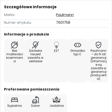
Szczegółowe informacje
Marka
Paulmann
Numer artykułu:
7601758
Informacje o produkcie
Bez
Żarówka
E27
Gniazdko
Paulmann
możliwości
nie jest
typ C
– do 5 lat
ściemniani
zawarta w
gwarancji
a
zestawie
(informacj
e są
zawarte w
gwarancji
producent
a)
Preferowane pomieszczenia
Sypialnia
Salon
Jadalnia