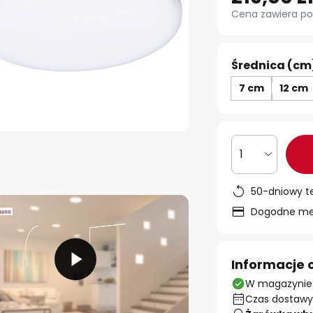
Cena zawiera po
Średnica (cm
7 cm
12 cm
1
50-dniowy t
Dogodne met
Informacje 
W magazynie
Czas dostawy: