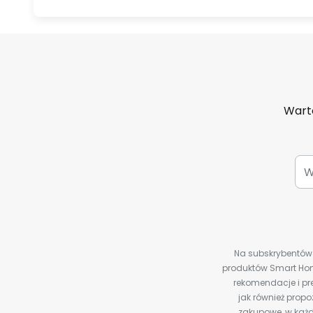
Warto
Na subskrybentów c
produktów Smart Hom
rekomendacje i pre
jak również prop
zakupowe, w każd