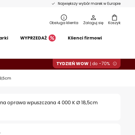
Największy wybór marek w Europie
Obsługa klienta
Zaloguj się
Koszyk
arki
WYPRZEDAŻ
Klienci firmowi
TYDZIEŃ WOW
| do -70%
18,5cm
na oprawa wpuszczana 4 000 K Ø 18,5cm
ł