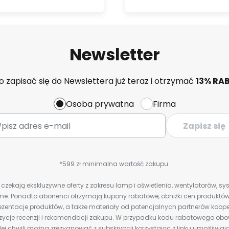
Newsletter
 zapisać się do Newslettera już teraz i otrzymać
13% RA
Osoba prywatna
Firma
Zapisz się
*599 zł minimalna wartość zakupu.
zekają ekskluzywne oferty z zakresu lamp i oświetlenia, wentylatorów, s
e. Ponadto abonenci otrzymają kupony rabatowe, obniżki cen produktów,
zentacje produktów, a także materiały od potencjalnych partnerów koope
ozycje recenzji i rekomendacji zakupu. W przypadku kodu rabatowego o
ej chwili można zrezygnować z subskrypcji korzystając z linku umożliwiaj