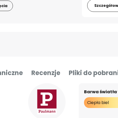
Szczegółow
ęcia
hniczne
Recenzje
Pliki do pobran
Barwa światła
Ciepła biel