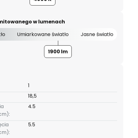
 emitowanego w lumenach
tło
Umiarkowane światło
Jasne światło
1900 lm
1
18,5
ia
4.5
cm):
ęcia
5.5
cm):