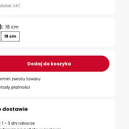
datek VAT.
):
18 cm
18 cm
Dodaj do koszyka
ermin zwrotu towaru
ody płatności
o dostawie
 1 - 3 dni robocze