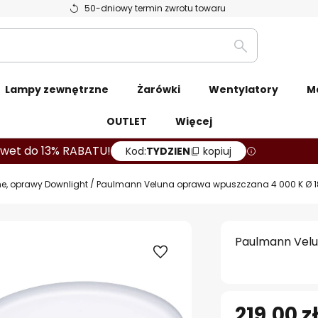
50-dniowy termin zwrotu towaru
Szukaj
Lampy zewnętrzne
Żarówki
Wentylatory
M
OUTLET
Więcej
wet do 13% RABATU!
Kod:
TYDZIEN
kopiuj
, oprawy Downlight
Paulmann Veluna oprawa wpuszczana 4 000 K Ø 
Paulmann Velu
219,00 z