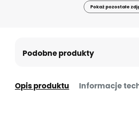
Pokaż pozostałe zdj
Przejdź
na
początek
galerii
Podobne produkty
Opis produktu
Informacje tec