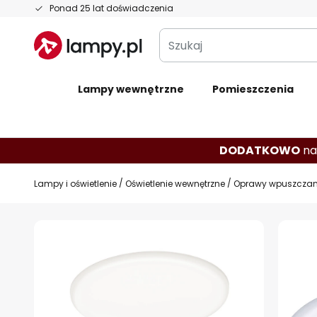
Przejdź
Ponad 25 lat doświadczenia
do
Szukaj
treści
Lampy wewnętrzne
Pomieszczenia
DODATKOWO
na
Lampy i oświetlenie
Oświetlenie wewnętrzne
Oprawy wpuszczane
Przejdź
na
koniec
galerii