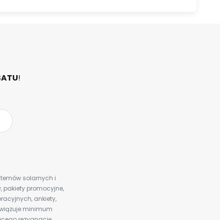
BATU
!
ystemów solarnych i
 pakiety promocyjne,
racyjnych, ankiety,
bowiązuje minimum
ącego rezygnację,